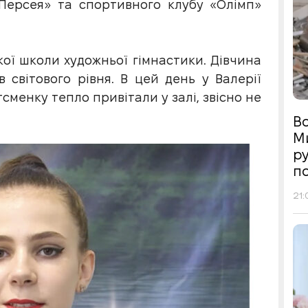
Персея» та спортивного клубу «Олімп»
кої школи художньої гімнастики. Дівчина
в світового рівня. В цей день у Валерії
менку тепло привітали у залі, звісно не
Во
М
р
п
21: