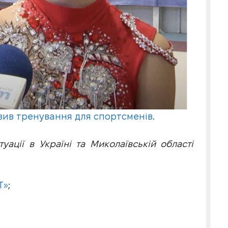
вив тренування для спортсменів
.
ації в Україні та Миколаївській області
Т»
;