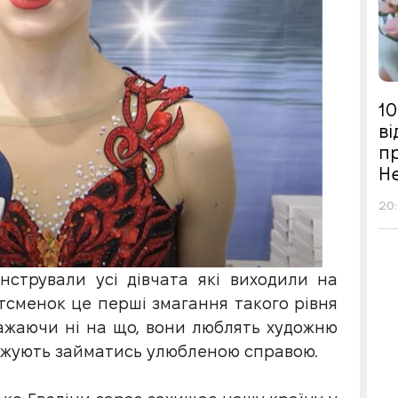
10
в
п
Н
20:
нстрували усі дівчата які виходили на
ртсменок це перші змагання такого рівня
важаючи ні на що, вони люблять художню
овжують займатись улюбленою справою.