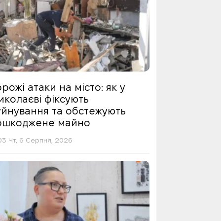
рожі атаки на місто: як у
иколаєві фіксують
уйнування та обстежують
ошкоджене майно
03 Чт, 6 Серпня, 2026