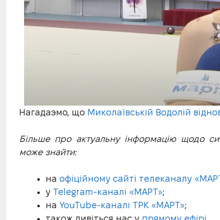
Нагадаэмо, що
Миколаївській Водолій відно
Більше про актуальну інформацію щодо ситу
може знайти:
на
офіційному сайті телеканалу «МАР
у
Telegram-каналі «МАРТ»
;
на
YouTube-каналі ТРК «МАРТ»
;
також дивіться нас у
прямому ефірі.