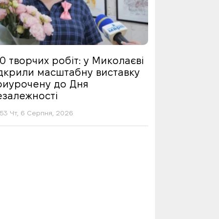
0 творчих робіт: у Миколаєві
ідкрили масштабну виставку
риурочену до Дня
езалежності
53 Чт, 6 Серпня, 2026