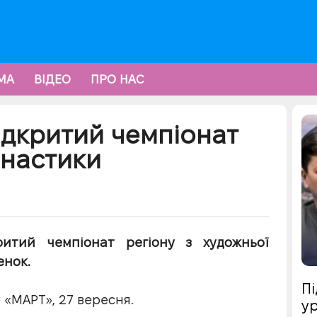
МА
ВІДЕО
ПРО НАС
відкритий чемпіонат
мнастики
ритий чемпіонат регіону з художньої
енок.
Пі
 «МАРТ», 27 вересня.
ур