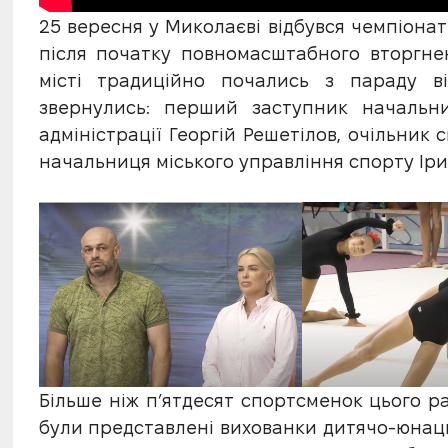
25 вересня у Миколаєві відбувся чемпіонат
після початку повномасштабного вторгне
місті традиційно почались з параду ві
звернулись: перший заступник начальни
адміністрації Георгій Решетілов, очільник
начальниця міського управління спорту Ір
Більше ніж п’ятдесят спортсменок цього ра
були представлені вихованки дитячо-юнац