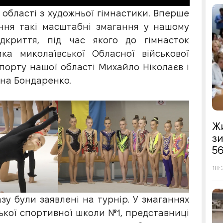
 області з художньої гімнастики. Вперше
ння такі масштабні змагання у нашому
дкриття, під час якого до гімнасток
ка миколаївської Обласної військової
 спорту нашої області Михайло Ніколаєв і
ина Бондаренко.
Жи
з
56
18:
зу були заявлені на турнір. У змаганнях
ької спортивної школи №1, представниці