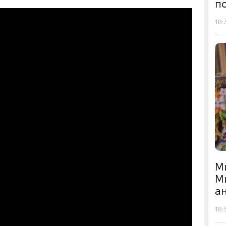
по
18:
М
М
а
18: