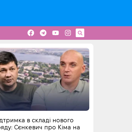
дтримка в складі нового
яду: Сєнкевич про Кіма на