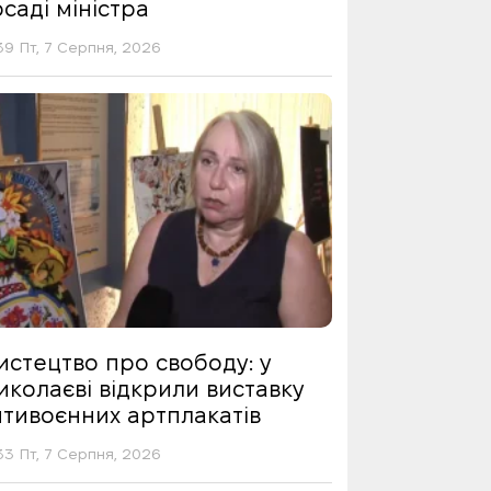
саді міністра
39 Пт, 7 Серпня, 2026
истецтво про свободу: у
иколаєві відкрили виставку
нтивоєнних артплакатів
33 Пт, 7 Серпня, 2026