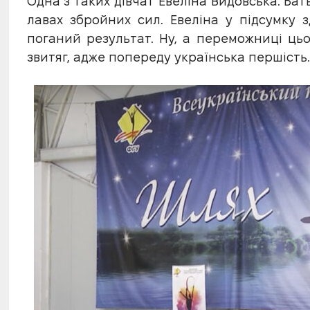
Одна з таких дівчат Евеліна Видовська. Ба
лавах збройних сил. Евеліна у підсумку 
поганий результат. Ну, а переможниці ць
звитяг, адже попереду українська першість.