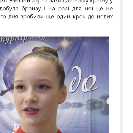
тько Евеліни зараз захищає нашу країну у
здобула бронзу і на разі для неї це не
ого дня зробили ще один крок до нових