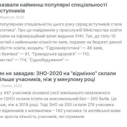
назвали найменш популярні спеціальності
ступників
5 Вересня, 2020
опулярною спеціальністю цього року серед вступників стала
ргетика”. Про це повідомили у пресслужбі Міністерства освіти
країни на інфомраційний запит видання УНН. Так, до топу-10
остей з найменшою кількістю заяв, поданих на бюджет денної
буття освіти, входить: “Гідроенергетика” — 46 заяв,
безпека” — 61, “Громадське здоров’я” — 110,
навство” — 114, “Суднобудування” —
н не завадив: ЗНО-2020 на “відмінно” склали
більше учасників, ніж у минулому році
0 Липня, 2020
у 447 учасників основної сесії зовнішнього незалежного
я (ЗНО) склали іспити на максимальний бал – 200 балів. Це
льше, ніж в 2019 році. Тоді ЗНО на 200 склали 274 учасника.
 відмінників з математики – 142 учасника та англійської мови
ож зросла кількість учасників, які отримали