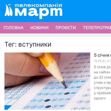
ГОЛОВНА
НОВИНИ
ПРОЄКТИ
ТЕЛЕПРОГРА
Тег: вступники
5 січня
15:45 Вт, 4 
5 січня р
на сайтах
до 22 січ
учнів з п
структуро
у пробном
одного