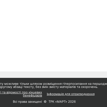
айту можливе тільки шляхом розміщення гіперпосилання на першод
другому абзаці тексту, без змін змісту матеріалів та скорочень.
і та відомості про кінцевих
Інформація для оприлюднення
бенефіціарів
Всі права захищені © ТРК «МАРТ» 2026