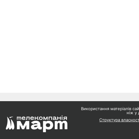
Використання матеріалів с
ніж у 
Структура власност