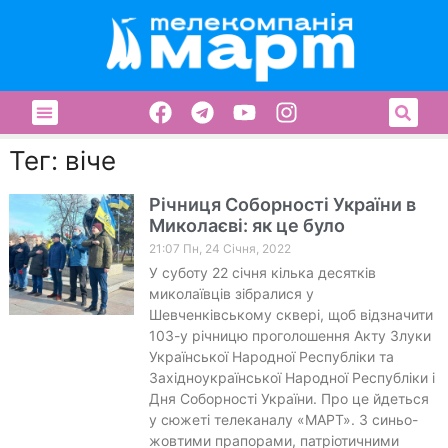
Тег: віче
Річниця Соборності України в
Миколаєві: як це було
21:07 Пн, 24 Січня, 2022
У суботу 22 січня кілька десятків
миколаївців зібралися у
Шевченківському сквері, щоб відзначити
103-у річницю проголошення Акту Злуки
Української Народної Республіки та
Західноукраїнської Народної Республіки і
Дня Соборності України. Про це йдеться
у сюжеті телеканалу «МАРТ». З синьо-
жовтими прапорами, патріотичними