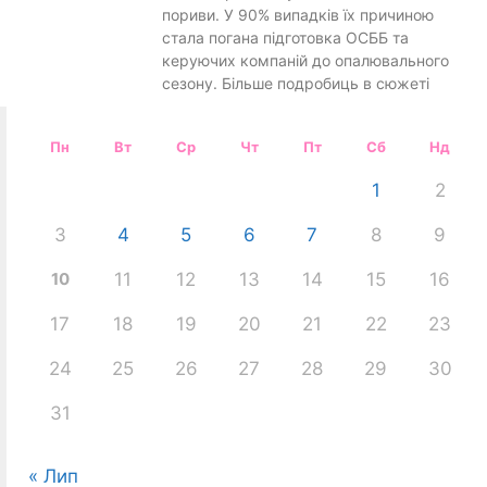
пориви. У 90% випадків їх причиною
стала погана підготовка ОСББ та
керуючих компаній до опалювального
сезону. Більше подробиць в сюжеті
Пн
Вт
Ср
Чт
Пт
Сб
Нд
1
2
3
4
5
6
7
8
9
10
11
12
13
14
15
16
17
18
19
20
21
22
23
24
25
26
27
28
29
30
31
« Лип