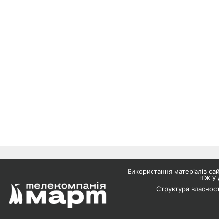
Використання матеріалів с
ніж у 
Структура власност