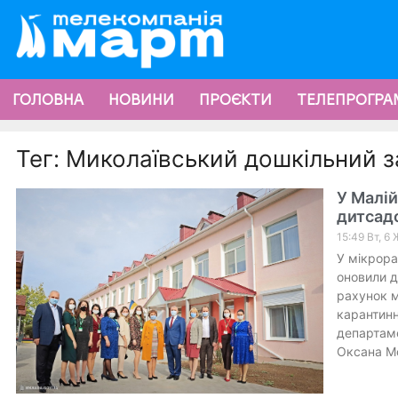
ГОЛОВНА
НОВИНИ
ПРОЄКТИ
ТЕЛЕПРОГРА
Тег: Миколаївський дошкільний 
У Малій
дитсад
15:49 Вт, 6
У мікрора
оновили д
рахунок м
карантинн
департаме
Оксана Мо