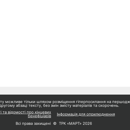
айту можливе тільки шляхом розміщення гіперпосилання на першод
другому абзаці тексту, без змін змісту матеріалів та скорочень.
і та відомості про кінцевих
Інформація для оприлюднення
бенефіціарів
Всі права захищені © ТРК «МАРТ» 2026