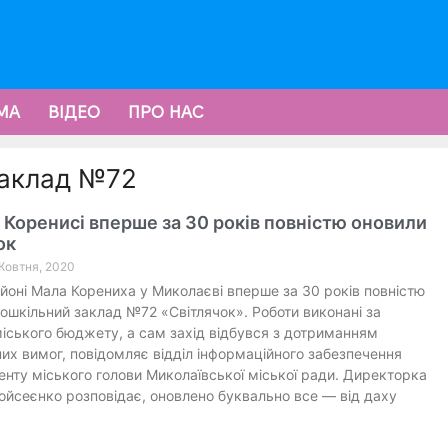
МА
ВІДЕО
ПРО НАС
заклад №72
 Коренисі вперше за 30 років повністю оновили
ок
 Жовтня, 2020
йоні Мала Корениха у Миколаєві вперше за 30 років повністю
ошкільний заклад №72 «Світлячок». Роботи виконані за
іського бюджету, а сам захід відбувся з дотриманням
их вимог, повідомляє відділ інформаційного забезпечення
нту міського голови Миколаївської міської ради. Директорка
йсеєнко розповідає, оновлено буквально все — від даху