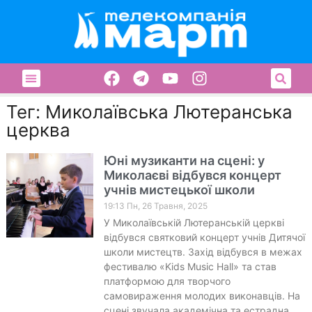
Тег: Миколаївська Лютеранська
церква
Юні музиканти на сцені: у
Миколаєві відбувся концерт
учнів мистецької школи
19:13 Пн, 26 Травня, 2025
У Миколаївській Лютеранській церкві
відбувся святковий концерт учнів Дитячої
школи мистецтв. Захід відбувся в межах
фестивалю «Kids Music Hall» та став
платформою для творчого
самовираження молодих виконавців. На
сцені звучала академічна та естрадна