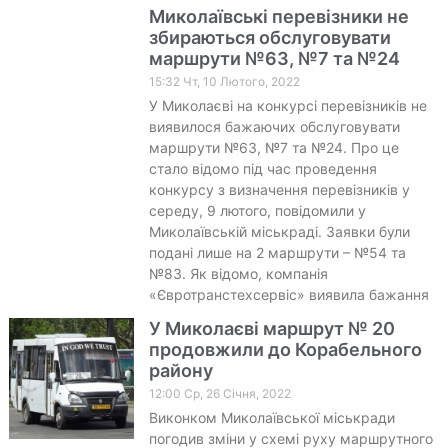
Миколаївські перевізники не
збираються обслуговувати
маршрути №63, №7 та №24
15:32 Чт, 10 Лютого, 2022
У Миколаєві на конкурсі перевізників не
виявилося бажаючих обслуговувати
маршрути №63, №7 та №24. Про це
стало відомо під час проведення
конкурсу з визначення перевізників у
середу, 9 лютого, повідомили у
Миколаївській міськраді. Заявки були
подані лише на 2 маршрути – №54 та
№83. Як відомо, компанія
«Євротранстехсервіс» виявила бажання
У Миколаєві маршрут № 20
продовжили до Корабельного
району
12:00 Ср, 26 Січня, 2022
Виконком Миколаївської міськради
погодив зміни у схемі руху маршрутного