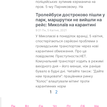
поліцейських зупинив керманича на
пров. 5-му Парниковому. На
Тролейбуси достроково пішли у
парк, маршрутки не вийшли на
рейс: Миколаїв на карантині
9:31 Пн, 5 Квітня, 2021
У Миколаєві в понеділок вранці, 5 квітня,
спостерігаються серйозні проблеми з
громадським транспортом через нові
карантинні обмеження. Про це
повідомляє Преступности.НЕТ.
Комунальний транспорт ходить в режимі
вихідного дня – його менше, ніж раніше
бувало в будні дні. Читайте також: “Дайте
нам працювати”: працівники ринку
“Колос” влаштували мітинг проти
карантинних норм
1
2
Пн
Вт
Ср
Чт
Пт
Сб
Нд