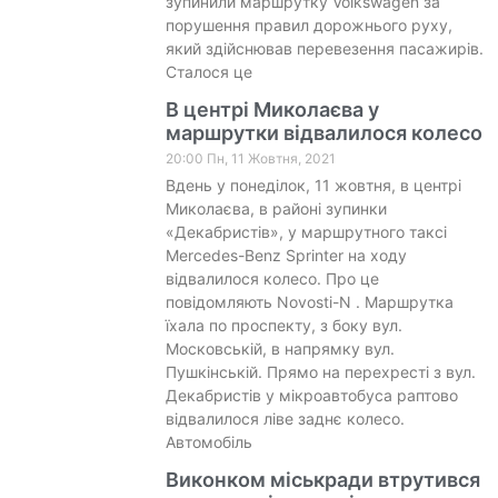
зупинили маршрутку Volkswagen за
порушення правил дорожнього руху,
який здійснював перевезення пасажирів.
Сталося це
В центрі Миколаєва у
маршрутки відвалилося колесо
20:00 Пн, 11 Жовтня, 2021
Вдень у понеділок, 11 жовтня, в центрі
Миколаєва, в районі зупинки
«Декабристів», у маршрутного таксі
Mercedes-Benz Sprinter на ходу
відвалилося колесо. Про це
повідомляють Novosti-N . Маршрутка
їхала по проспекту, з боку вул.
Московській, в напрямку вул.
Пушкінській. Прямо на перехресті з вул.
Декабристів у мікроавтобуса раптово
відвалилося ліве заднє колесо.
Автомобіль
Виконком міськради втрутився