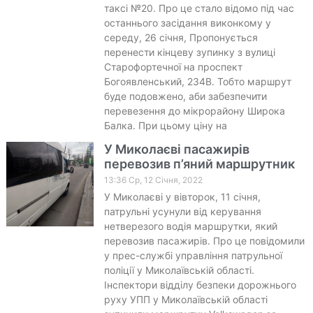
таксі №20. Про це стало відомо під час
останнього засідання виконкому у
середу, 26 січня, Пропонується
перенести кінцеву зупинку з вулиці
Старофортечної на проспект
Богоявленський, 234В. Тобто маршрут
буде подовжено, аби забезпечити
перевезення до мікрорайону Широка
Балка. При цьому ціну на
У Миколаєві пасажирів
перевозив п’яний маршрутник
13:36 Ср, 12 Січня, 2022
У Миколаєві у вівторок, 11 січня,
патрульні усунули від керування
нетверезого водія маршрутки, який
перевозив пасажирів. Про це повідомили
у прес-службі управління патрульної
поліції у Миколаївській області.
Інспектори відділу безпеки дорожнього
руху УПП у Миколаївській області