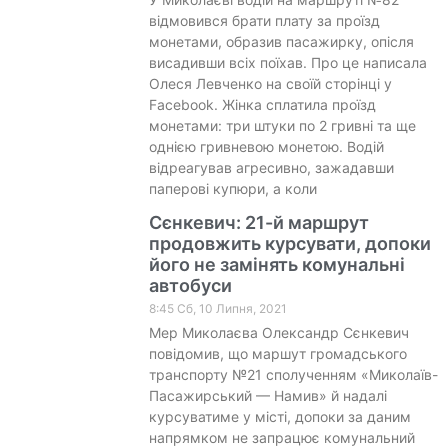
відмовився брати плату за проїзд
монетами, образив пасажирку, опісля
висадивши всіх поїхав. Про це написала
Олеся Левченко на своїй сторінці у
Facebook. Жінка сплатила проїзд
монетами: три штуки по 2 гривні та ще
однією гривневою монетою. Водій
відреагував агресивно, зажадавши
паперові купюри, а коли
Сєнкевич: 21-й маршрут
продовжить курсувати, допоки
його не замінять комунальні
автобуси
8:45 Сб, 10 Липня, 2021
Мер Миколаєва Олександр Сєнкевич
повідомив, що маршут громадського
транспорту №21 сполученням «Миколаїв-
Пасажирський — Намив» й надалі
курсуватиме у місті, допоки за даним
напрямком не запрацює комунальний