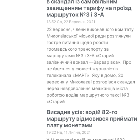
в скандал із самовільним
завищенням тарифу на проїзд
маршруток №3 і 3-А
18:52 Ср, 22 Вересня, 2021
22 вересня, члени виконавчого комітету
Миколаївської міської ради розглянули
гостре питання щодо роботи
громадського транспорту за
маршрутами №3 і 3-А «Старий
залізничний вокзал —Варварівка». Про
це йдеться у сюжеті журналістів
телеканала «МАРТ». Яку відомо, 20
вересня у Миколаєві розгорівся скандал
через невдоволення мешканців міста
роботою водіїв маршрутного таксі №3
«Старий
Висадив усіх: водій 82-го
маршруту відмовився приймати
плату монетами
19:22 Нд, 11 Липня, 2021
У Миколаєві водій на маршруті №82