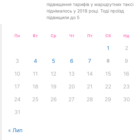
підвищення тарифів у маршрутних таксі
піднімалось у 2018 році. Тоді проїзд
підвищили до 5
Пн
Вт
Ср
Чт
Пт
Сб
Нд
1
2
3
4
5
6
7
8
9
10
11
12
13
14
15
16
17
18
19
20
21
22
23
24
25
26
27
28
29
30
31
« Лип