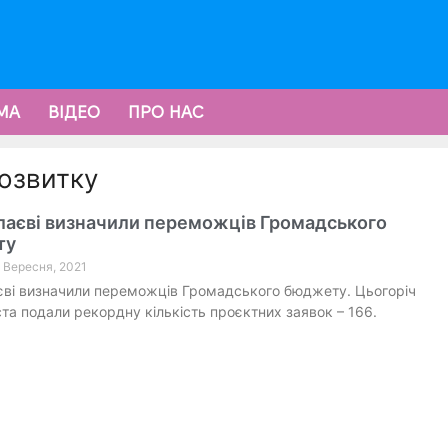
МА
ВІДЕО
ПРО НАС
розвитку
лаєві визначили переможців Громадського
ту
3 Вересня, 2021
ві визначили переможців Громадського бюджету. Цьогоріч
ста подали рекордну кількість проєктних заявок – 166.