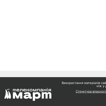
Використання матеріалів с
ніж у 
Структура власност