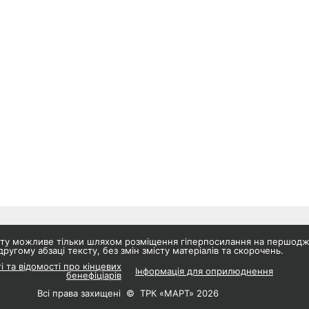
айту можливе тільки шляхом розміщення гіперпосилання на першод
другому абзаці тексту, без змін змісту матеріалів та скорочень.
і та відомості про кінцевих
Інформація для оприлюднення
бенефіціарів
Всі права захищені © ТРК «МАРТ» 2026