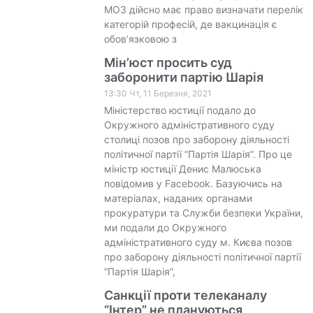
МОЗ дійсно має право визначати перелік
категорій професій, де вакцинація є
обов’язковою з
Мін’юст просить суд
заборонити партію Шарія
13:30 Чт, 11 Березня, 2021
Міністерство юстиції подало до
Окружного адміністративного суду
столиці позов про заборону діяльності
політичної партії “Партія Шарія”. Про це
міністр юстиції Денис Малюська
повідомив у Facebook. Базуючись на
матеріалах, наданих органами
прокуратури та Служби безпеки України,
ми подали до Окружного
адміністративного суду м. Києва позов
про заборону діяльності політичної партії
“Партія Шарія”,
Санкції проти телеканалу
“Інтер” не плануються