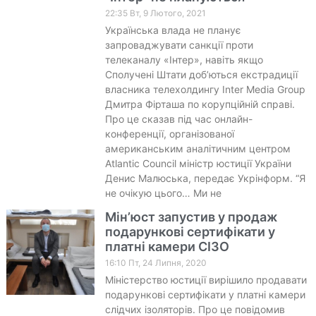
22:35 Вт, 9 Лютого, 2021
Українська влада не планує
запроваджувати санкції проти
телеканалу «Інтер», навіть якщо
Сполучені Штати доб’ються екстрадиції
власника телехолдингу Inter Media Group
Дмитра Фірташа по корупційній справі.
Про це сказав під час онлайн-
конференції, організованої
американським аналітичним центром
Atlantic Council міністр юстиції України
Денис Малюська, передає Укрінформ. “Я
не очікую цього… Ми не
Мін’юст запустив у продаж
подарункові сертифікати у
платні камери СІЗО
16:10 Пт, 24 Липня, 2020
Міністерство юстиції вирішило продавати
подарункові сертифікати у платні камери
слідчих ізоляторів. Про це повідомив