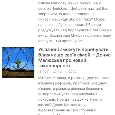
голова Мін’юсту Денис Малюська у
своєму фейсбуці. Цей день настав! Вас
запросили на день народження
чиновника, судді або політика? Може,
навпаки, забули запросити? Все ще
роздумуєте над подарунком? Ми знаємо
вихід! Відсьогодні Мін’юст пропонує нову
послугу – ми пропонуємо
Ув’язнені зможуть перебувати
ближче до своїх сімей, – Денис
Малюська про новий
законопроект
18:40 Пн, 20 Квітня, 2020
Мін’юст України, в рамках другого етапа
в’язничої реформи, пропонує об’єднати
в’язниці з різними рівнями безпеки в
універсальні установи виконання
покарань. Про це повідомив міністр
юстиції Денис Малюська у
відеозверненні на свої сторінці у