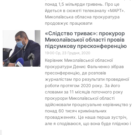
понад 1,5 мільярди гривень. Про це
йдеться в сюжеті телеканалу «МАРТ».
Миколаївська обласна прокуратура
продовжує працювати
«Слідство триває»: прокурор
Миколаївської області провів
підсумкову пресконференцію
19:00 Ср, 23 Грудня, 2020
Керівник Миколаївської обласної
прокуратури Денис Фальченко зібрав
пресонференцію, де розповів
журналістам про результати проведеної
роботи протягом 2020 року. За його
словами за 11 місяців поточного року
прокурори Миколаївської області
здійснювали процесуальне керівництво у
понад 60 тисяч кримінальних
провадженнях. Це наша перша зустріч,
але я сподіваюся, що вона буде плідною і