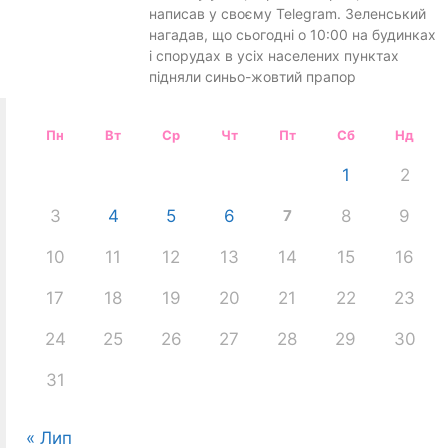
написав у своєму Telegram. Зеленський
нагадав, що сьогодні о 10:00 на будинках
і спорудах в усіх населених пунктах
підняли синьо-жовтий прапор
Пн
Вт
Ср
Чт
Пт
Сб
Нд
1
2
3
4
5
6
7
8
9
10
11
12
13
14
15
16
17
18
19
20
21
22
23
24
25
26
27
28
29
30
31
« Лип