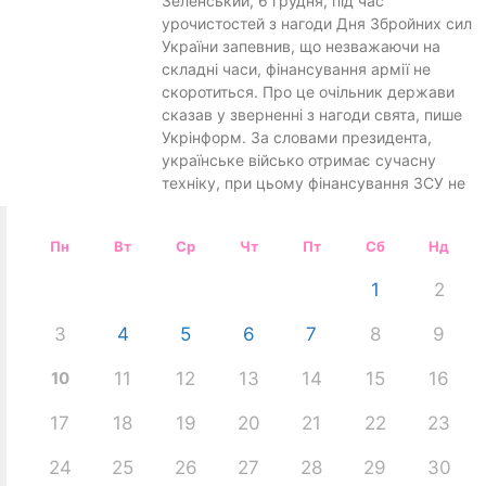
Зеленський, 6 грудня, під час
урочистостей з нагоди Дня Збройних сил
України запевнив, що незважаючи на
складні часи, фінансування армії не
скоротиться. Про це очільник держави
сказав у зверненні з нагоди свята, пише
Укрінформ. За словами президента,
українське військо отримає сучасну
техніку, при цьому фінансування ЗСУ не
Пн
Вт
Ср
Чт
Пт
Сб
Нд
1
2
3
4
5
6
7
8
9
10
11
12
13
14
15
16
17
18
19
20
21
22
23
24
25
26
27
28
29
30