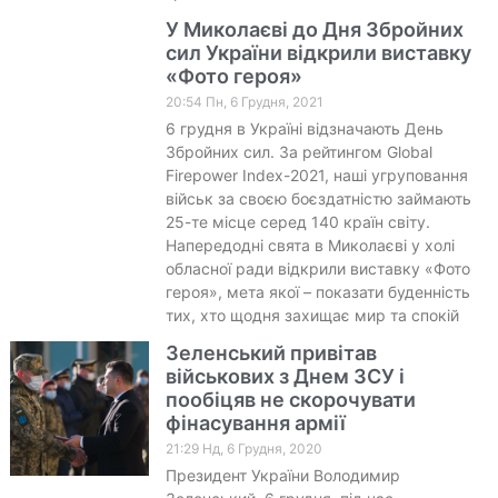
У Миколаєві до Дня Збройних
сил України відкрили виставку
«Фото героя»
20:54 Пн, 6 Грудня, 2021
6 грудня в Україні відзначають День
Збройних сил. За рейтингом Global
Firepower Index-2021, наші угруповання
військ за своєю боєздатністю займають
25-те місце серед 140 країн світу.
Напередодні свята в Миколаєві у холі
обласної ради відкрили виставку «Фото
героя», мета якої – показати буденність
тих, хто щодня захищає мир та спокій
Зеленський привітав
військових з Днем ЗСУ і
пообіцяв не скорочувати
фінасування армії
21:29 Нд, 6 Грудня, 2020
Президент України Володимир