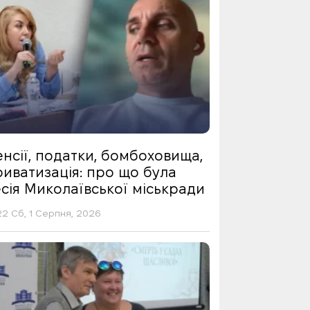
нсії, податки, бомбоховища,
риватизація: про що була
сія Миколаївської міськради
22 Сб, 1 Серпня, 2026