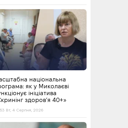
асштабна національна
ограма: як у Миколаєві
нкціонує ініціатива
Скринінг здоровʼя 40+»
53 Вт, 4 Серпня, 2026