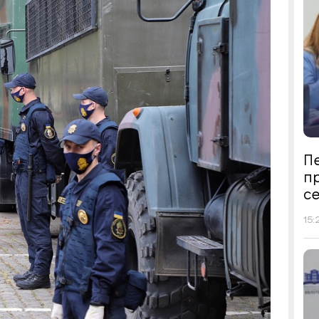
Пе
п
се
15: