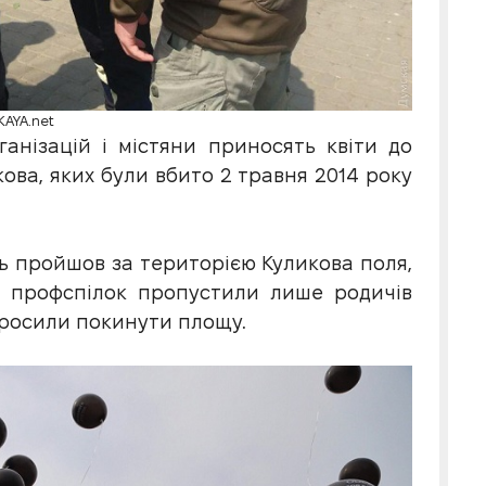
AYA.net
ганізацій і містяни приносять квіти до
кова, яких були вбито 2 травня 2014 року
ь пройшов за територією Куликова поля,
у профспілок пропустили лише родичів
просили покинути площу.