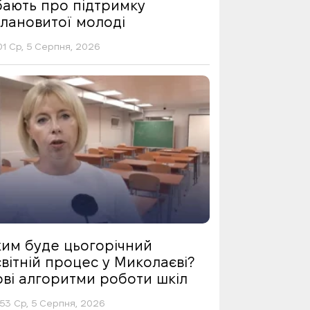
бають про підтримку
алановитої молоді
01 Ср, 5 Серпня, 2026
ким буде цьогорічний
вітній процес у Миколаєві?
ові алгоритми роботи шкіл
53 Ср, 5 Серпня, 2026