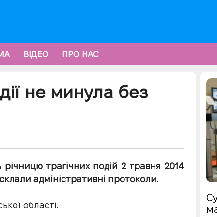
МА
ВІДЕО
ПРО НАС
дії не минула без
ь річницю трагічних подій 2 травня 2014
х склали адміністративні протоколи.
Су
ької області.
ма