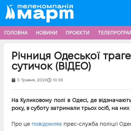
ГОЛОВНА
НОВИНИ
ПРОЄКТИ
ТЕЛЕПРОГРА
Річниця Одеської траге
сутичок (ВІДЕО)
3 Травня, 2020
10:36
На Куликовому полі в Одесі, де відзначают
року, в суботу затримали трьох осіб, на ни
Про це
повідомляє
прес-служба поліції Одес