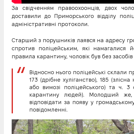
За свідченням правоохоонців, двох чоло
доставили до Приморського відділу поліц
адміністративні протоколи.
Старший з порушників лаявся на адресу г
спротив поліцейським, які намагалися й
правила карантину, чоловік був без засобів
Відносно нього поліцейські склали п
173 (дрібне хуліганство), 185 (зліс
або вимозі поліцейського) та ч. 3
карантину людей). Молодший же, 
відповідати за появу у громадському 
повідомленні.