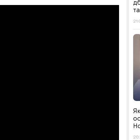
д
т
21:
Я
ос
Н
20: