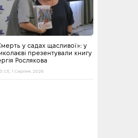
мерть у садах щасливої»: у
иколаєві презентували книгу
ргія Рослякова
13 Сб, 1 Серпня, 2026