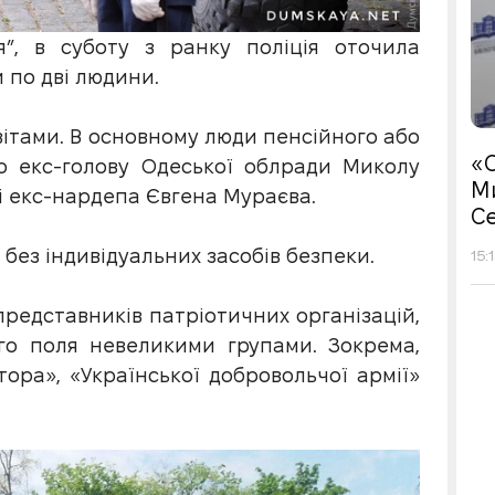
я”, в суботу з ранку поліція оточила
 по дві людини.
квітами. В основному люди пенсійного або
«С
но екс-голову Одеської облради Миколу
М
і екс-нардепа Євгена Мураєва.
Се
без індивідуальних засобів безпеки.
15:
представників патріотичних організацій,
ого поля невеликими групами. Зокрема,
ора», «Української добровольчої армії»