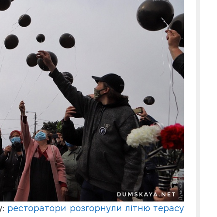
у:
ресторатори розгорнули літню терасу