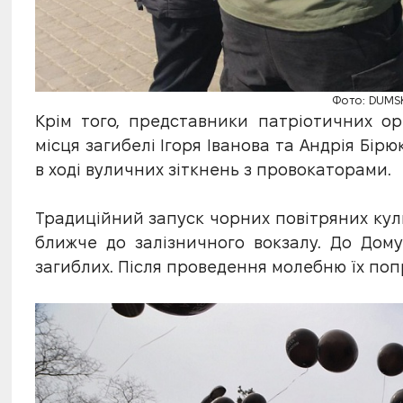
Фото: DUMSK
Крім того, представники патріотичних ор
місця загибелі Ігоря Іванова та Андрія Бірю
в ході вуличних зіткнень з провокаторами.
Традиційний запуск чорних повітряних кул
ближче до залізничного вокзалу. До Дом
загиблих. Після проведення молебню їх по