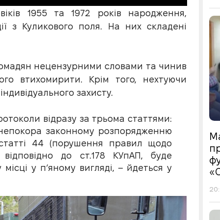
віків 1955 та 1972 років народження,
ії з Куликового поля. На них складені
ромадян нецензурними словами та чинив
ого втихомирити. Крім того, нехтуючи
 індивідуального захисту.
ротоколи відразу за трьома статтями:
на непокора законному розпорядженню
М
 статті 44 (порушення правил щодо
пр
відповідно до ст.178 КУпАП, буде
фу
місці у п’яному вигляді, – йдеться у
«
20: