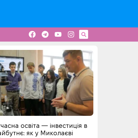
часна освіта — інвестиція в
йбутнє: як у Миколаєві