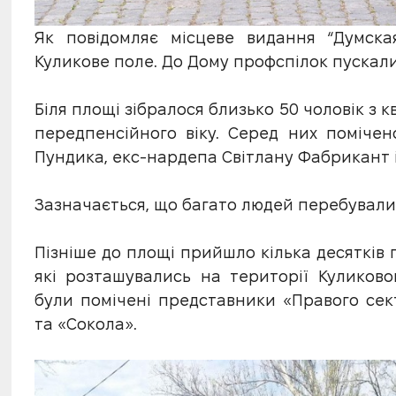
Як повідомляє місцеве видання “Думска
Куликове поле. До Дому профспілок пускали
Біля площі зібралося близько 50 чоловік з 
передпенсійного віку. Серед них поміче
Пундика, екс-нардепа Світлану Фабрикант 
Зазначається, що багато людей перебували 
Пізніше до площі прийшло кілька десятків 
які розташувались на території Куликов
були помічені представники «Правого сект
та «Сокола».