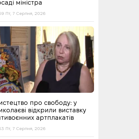
саді міністра
39 Пт, 7 Серпня, 2026
истецтво про свободу: у
иколаєві відкрили виставку
нтивоєнних артплакатів
33 Пт, 7 Серпня, 2026