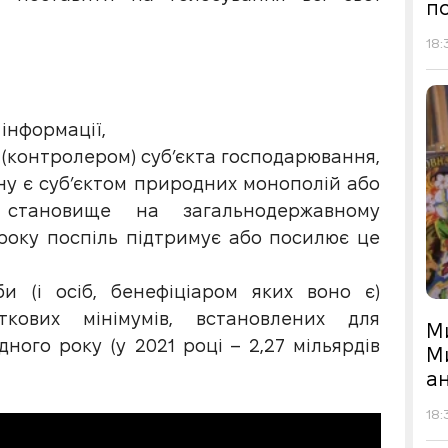
по
18:
інформації,
(контролером) суб’єкта господарювання,
ону є суб’єктом природних монополій або
 становище на загальнодержавному
року поспіль підтримує або посилює це
би (і осіб, бенефіціаром яких воно є)
кових мінімумів, встановлених для
М
дного року (у 2021 році – 2,27 мільярдів
М
а
18: