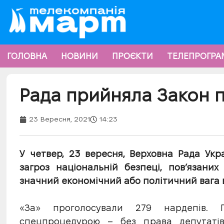
ГОЛОВНА
НОВИНИ
ПРОЄКТИ
ТЕЛЕПРОГРА
Рада прийняла Закон п
23 Вересня, 2021
14:23
У четвер, 23 вересня, Верховна Рада Ук
загроз національній безпеці, пов’язани
значний економічний або політичний вага в 
«За» проголосували 279 нардепів.
спецпроцедурою – без права депутатів