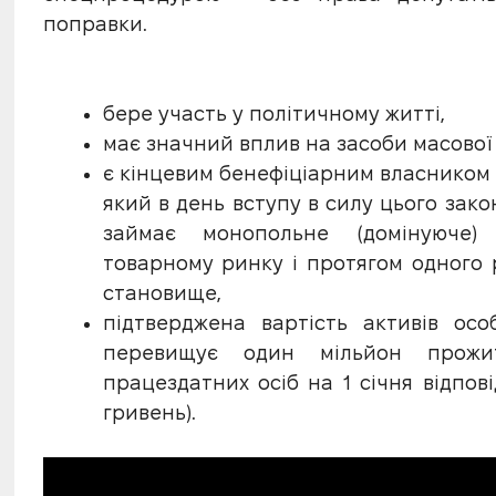
поправки.
бере участь у політичному житті,
має значний вплив на засоби масової 
є кінцевим бенефіціарним власником 
який в день вступу в силу цього зак
займає монопольне (домінуюче)
товарному ринку і протягом одного 
становище,
підтверджена вартість активів осо
перевищує один мільйон прожит
працездатних осіб на 1 січня відпові
гривень).