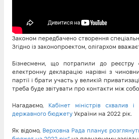
Законом передбачено створення спеціально
Згідно із законопроектом, олігархом вважає
Бізнесмени, що потрапили до реєстру ол
електронну декларацію нарівні з чиновн
партії і брати участь у великій приватизаці
треба буде звітувати про контакти між собо
Нагадаємо,
Кабінет міністрів схвалив 
державного бюджету
України на 2022 рік.
Як відомо,
Верховна Рада планує розгляну
бюджет на 2022 рік”
на пленарному засіданні