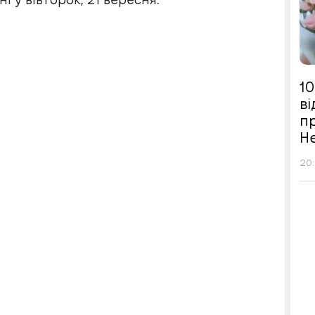
10
в
п
Н
20: