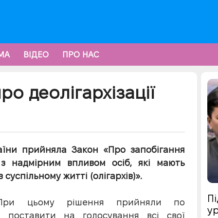
МА
ВІДЕО
ПРО НАС
ро деолігархізації
раїни прийняла Закон «Про запобігання
х з надмірним впливом осіб, які мають
суспільному житті (олігархів)».
Пі
 При цьому рішення прийняли по
ур
 поставити на голосування всі свої