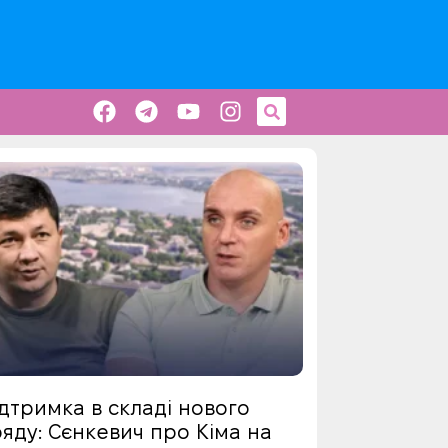
дтримка в складі нового
яду: Сєнкевич про Кіма на