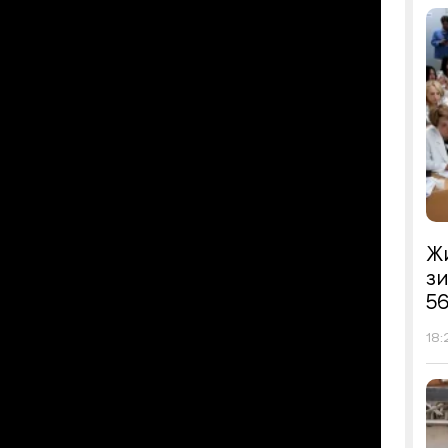
Жи
з
56
18: