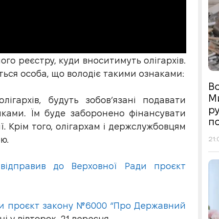
го реєстру, куди вноситимуть олігархів.
ться особа, що володіє такими ознаками:
Во
М
ігархів, будуть зобов’язані подавати
р
иками. Їм буде заборонено фінансувати
п
ї. Крім того, олігархам і держслужбовцям
ю.
21:
і відправив до Верховної Ради проєкт
ти проєкт закону №6000 “Про Державний
 у вівторок, 21 вересня.