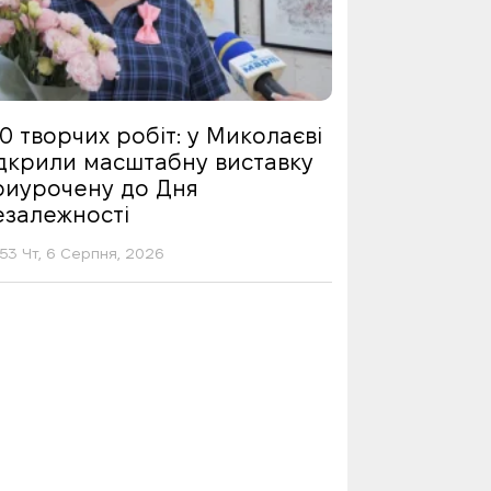
0 творчих робіт: у Миколаєві
ідкрили масштабну виставку
риурочену до Дня
езалежності
53 Чт, 6 Серпня, 2026