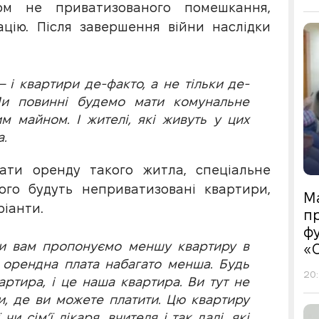
ом не приватизованого помешкання,
цію. Після завершення війни наслідки
 і квартири де-факто, а не тільки де-
Ми повинні будемо мати комунальне
м майном. І жителі, які живуть у цих
а.
ти оренду такого житла, спеціальне
ого будуть неприватизовані квартири,
М
іанти.
пр
фу
и вам пропонуємо меншу квартиру в
«
 орендна плата набагато менша. Будь
20:
артира, і це наша квартира. Ви тут не
и, де ви можете платити. Цю квартиру
чи сім’ї лікаря, вчителя і так далі, які