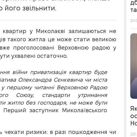
д
 його звільнити.
т
21:
ч квартир у Миколаєві залишаються не
ів такого житла це може стати великою
и вже проголосовані Верховною радою у
ути ухвалені остаточно.
ення війни приватизація квартир буде
ціатива Олександра Сєнкевича чи міста
й у першому читанні Верховною Радою
ого Союзу, стандарти утримання
ти житло без господаря, не може бути
Я
 Перший заступник Миколаївського
ос
Н
ть чекати ризики: в разі пошкодження чи
20: