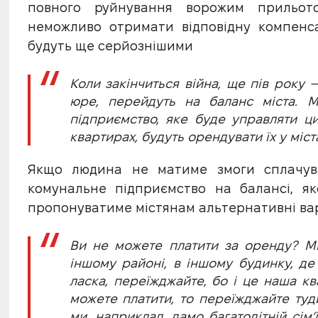
повного руйнування ворожим прильот
неможливо отримати відповідну компенса
будуть ще серйознішими
Коли закінчиться війна, ще пів року —
юре, перейдуть на баланс міста. 
підприємство, яке буде управляти ци
квартирах, будуть орендувати їх у міст
Якщо людина не матиме змоги сплачува
комунальне підприємство на балансі, як
пропонуватиме містянам альтернативні вар
Ви не можете платити за оренду? М
іншому районі, в іншому будинку, де
ласка, переїжджайте, бо і це наша кв
можете платити, то переїжджайте туд
ми, наприклад, дамо багатодітній сім’ї 