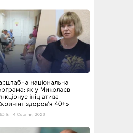
асштабна національна
ограма: як у Миколаєві
нкціонує ініціатива
Скринінг здоровʼя 40+»
53 Вт, 4 Серпня, 2026