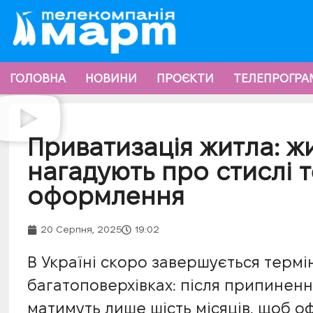
ГОЛОВНА
НОВИНИ
ПРОЄКТИ
ТЕЛЕПРОГРА
Приватизація житла: 
нагадують про стислі 
оформлення
20 Серпня, 2025
19:02
В Україні скоро завершується термі
багатоповерхівках: після припинен
матимуть лише шість місяців, щоб о