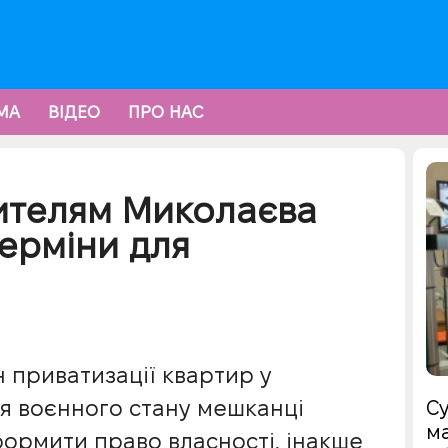
МА
ВІДЕО
ПРО НАС
жителям Миколаєва
терміни для
н приватизації квартир у
ня воєнного стану мешканці
Су
ма
формити право власності, інакше