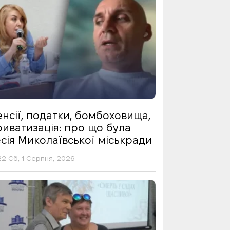
нсії, податки, бомбоховища,
риватизація: про що була
сія Миколаївської міськради
22 Сб, 1 Серпня, 2026