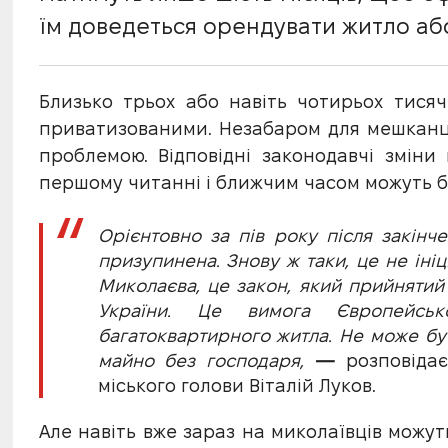
їм доведеться орендувати житло або
Близько трьох або навіть чотирьох тися
приватизованими. Незабаром для мешканц
проблемою. Відповідні законодавчі змін
першому читанні і ближчим часом можуть б
Орієнтовно за пів року після закінч
призупинена. Знову ж таки, це не іні
Миколаєва, це закон, який прийняти
України. Це вимога Європейськ
багатоквартирного житла. Не може бу
майно без господаря,
—
розповідає
міського голови Віталій Луков.
Але навіть вже зараз на миколаївців можу