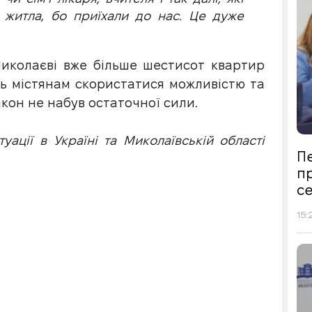
 житла, бо приїхали до нас. Це дуже
иколаєві вже більше шестисот квартир
ь містянам скористатися можливістю та
акон не набув остаточної сили.
ації в Україні та Миколаївській області
Пе
п
се
15: