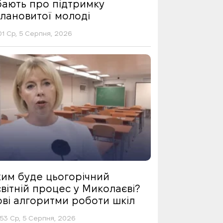
бають про підтримку
алановитої молоді
01 Ср, 5 Серпня, 2026
ким буде цьогорічний
вітній процес у Миколаєві?
ові алгоритми роботи шкіл
53 Ср, 5 Серпня, 2026