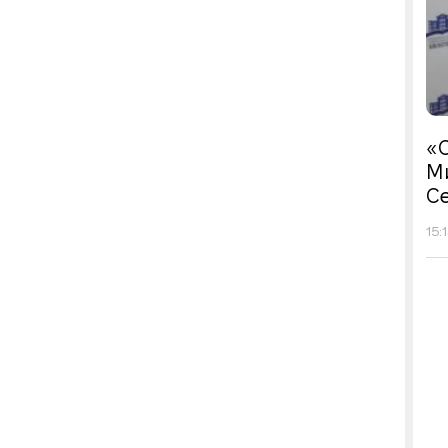
«С
М
Се
15: