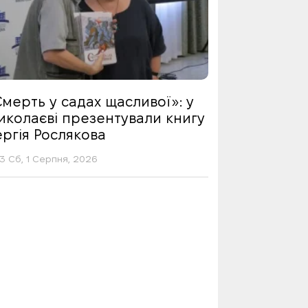
мерть у садах щасливої»: у
иколаєві презентували книгу
ргія Рослякова
13 Сб, 1 Серпня, 2026