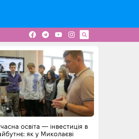
часна освіта — інвестиція в
йбутнє: як у Миколаєві