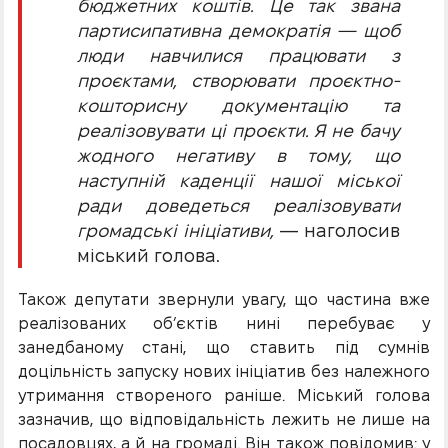
бюджетних коштів. Це так звана
партисипативна демократія — щоб
люди навчилися працювати з
проєктами, створювати проєктно-
кошторисну документацію та
реалізовувати ці проєкти. Я не бачу
жодного негативу в тому, що
наступній каденції нашої міської
ради доведеться реалізовувати
громадські ініціативи,
— наголосив
міський голова.
Також депутати звернули увагу, що частина вже
реалізованих об’єктів нині перебуває у
занедбаному стані, що ставить під сумнів
доцільність запуску нових ініціатив без належного
утримання створеного раніше. Міський голова
зазначив, що відповідальність лежить не лише на
посадовцях, а й на громаді. Він також повідомив: у