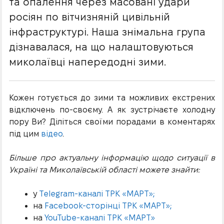
та опалення через масовані удари
росіян по вітчизняній цивільній
інфраструктурі. Наша знімальна група
дізнавалася, на що налаштовуються
миколаївці напередодні зими.
Кожен готується до зими та можливих екстрених
відключень по-своєму. А як зустрічаєте холодну
пору Ви? Діліться своїми порадами в коментарях
під цим
відео
.
Більше про актуальну інформацію щодо ситуації в
Україні та Миколаївській області можете знайти:
у
Telegram-каналі ТРК «МАРТ»;
на
Facebook-сторінці ТРК «МАРТ»;
на
YouTube-каналі ТРК «МАРТ»