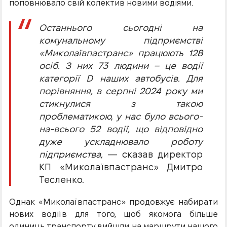
поповнювало свій колектив новими водіями.
Останнього сьогодні на
комунальному підприємстві
«Миколаївпастранс» працюють 128
осіб. З них 73 людини – це водії
категорії D наших автобусів. Для
порівняння, в серпні 2024 року ми
стикнулися з такою
проблематикою, у нас було всього-
на-всього 52 водії, що відповідно
дуже ускладнювало роботу
підприємства,
— сказав директор
КП «Миколаївпастранс» Дмитро
Тесленко.
Однак «Миколаївпастранс» продовжує набирати
нових водіїв для того, щоб якомога більше
одиниць транспорту вийшли на маршрути нашого