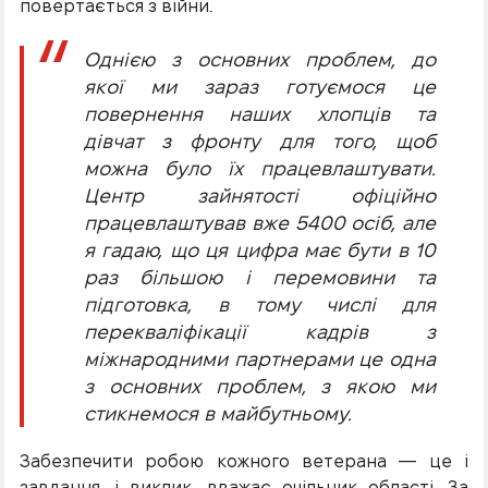
повертається з війни.
Однією з основних проблем, до
якої ми зараз готуємося це
повернення наших хлопців та
дівчат з фронту для того, щоб
можна було їх працевлаштувати.
Центр зайнятості офіційно
працевлаштував вже 5400 осіб, але
я гадаю, що ця цифра має бути в 10
раз більшою і перемовини та
підготовка, в тому числі для
перекваліфікації кадрів з
міжнародними партнерами це одна
з основних проблем, з якою ми
стикнемося в майбутньому.
Забезпечити робою кожного ветерана — це і
завдання, і виклик, вважає очільник області. За