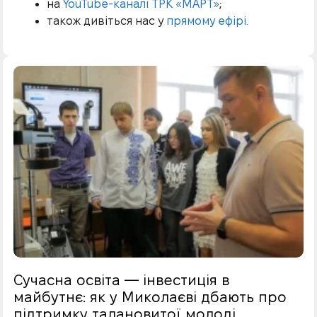
на
YouTube-каналі ТРК «МАРТ»
;
також дивіться нас у
прямому ефірі.
Сучасна освіта — інвестиція в
майбутнє: як у Миколаєві дбають про
підтримку талановитої молоді