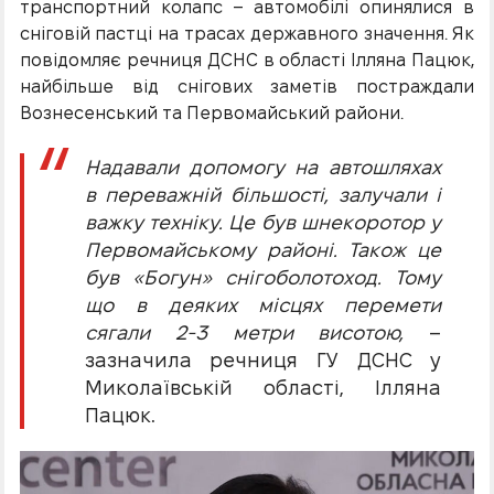
транспортний колапс – автомобілі опинялися в
сніговій пастці на трасах державного значення. Як
повідомляє речниця ДСНС в області Ілляна Пацюк,
найбільше від снігових заметів постраждали
Вознесенський та Первомайський райони.
Надавали допомогу на автошляхах
в переважній більшості, залучали і
важку техніку. Це був шнекоротор у
Первомайському районі. Також це
був «Богун» снігоболотоход. Тому
що в деяких місцях перемети
сягали 2-3 метри висотою,
–
зазначила речниця ГУ ДСНС у
Миколаївській області, Ілляна
Пацюк.