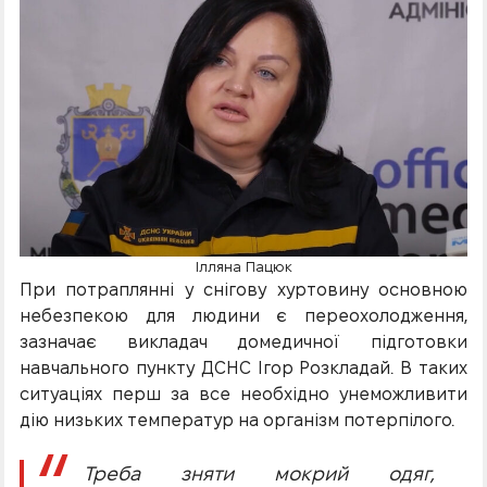
Ілляна Пацюк
При потраплянні у снігову хуртовину основною
небезпекою для людини є переохолодження,
зазначає викладач домедичної підготовки
навчального пункту ДСНС Ігор Розкладай. В таких
ситуаціях перш за все необхідно унеможливити
дію низьких температур на організм потерпілого.
Треба зняти мокрий одяг,