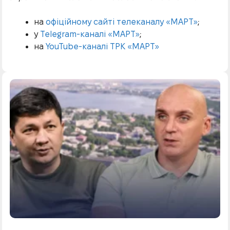
на
офіційному сайті телеканалу «МАРТ»
;
у
Telegram-каналі «МАРТ»
;
на
YouTube-каналі ТРК «МАРТ»