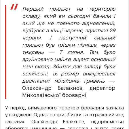
Перший прильот на територію
складу, який ви сьогодні бачили і
який ще не повністю відновлений,
відбувся в кінці червня, здається 29
червня. І наступний сильний
прильот був трішки пізніше, через
тиждень — 7 липня. Там було
зруйновано майже вщент основний
наш склад. Збитки для заводу були
величезні, їх розмір вимірюється
десятками мільйонів гривень
—
Олександр Балахнов, директор
Миколаївської броварні
У період вимушеного простою броварня зазнала
ушкоджень. Однак попри збитки та втрачений час,
зазначає Олександр Балахнов, підприємство
вберегло найцінніше — здоров’я і життя своїх