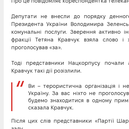
Про це повідомляє кореспондентка телека
Депутати не внесли до порядку денног
Президента України Володимира Зеленсь
комунальні послуги. Зверення активно ін
фракції Тетяна Кравчук взяла слово і 
проголосував «за».
Тоді представники Нацкорпусу почали 
Кравчук такі дії розізлили.
Ви – терористична організація і н
Україну. За вас ніхто не проголосу
будемо знаходитися в одному примі
сказала Кравчук.
Після цих слів представники «Партії Шар
залу.