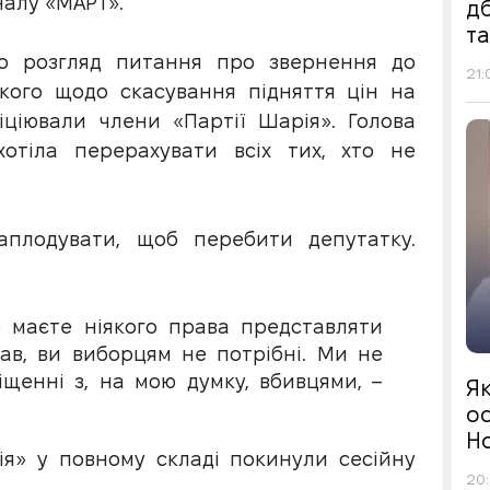
налу «МАРТ».
д
т
о розгляд питання про звернення до
21:
кого щодо скасування підняття цін на
іціювали члени «Партії Шарія». Голова
хотіла перерахувати всіх тих, хто не
аплодувати, щоб перебити депутатку.
е маєте ніякого права представляти
вав, ви виборцям не потрібні. Ми не
щенні з, на мою думку, вбивцями, –
Я
ос
Н
ія» у повному складі покинули сесійну
20: