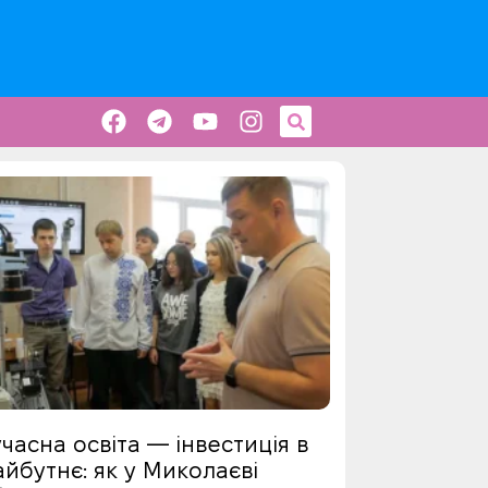
часна освіта — інвестиція в
йбутнє: як у Миколаєві