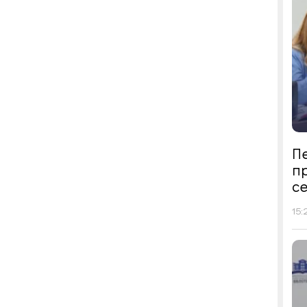
Пе
п
се
15: