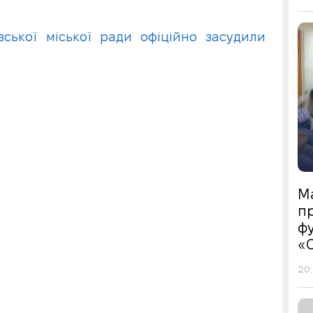
ської міської ради офіційно засудили
М
пр
фу
«
20: