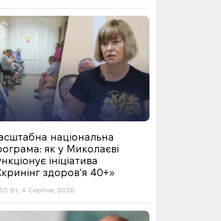
асштабна національна
ограма: як у Миколаєві
нкціонує ініціатива
Скринінг здоровʼя 40+»
53 Вт, 4 Серпня, 2026