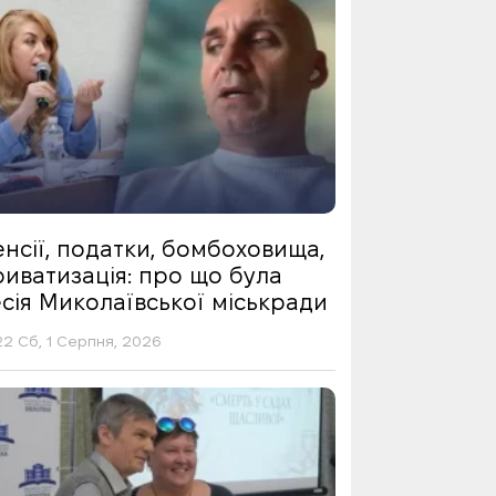
нсії, податки, бомбоховища,
риватизація: про що була
сія Миколаївської міськради
22 Сб, 1 Серпня, 2026