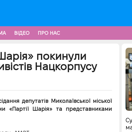
МА
ВІДЕО
ПРО НАС
 Шарія» покинули
ивістів Нацкорпусу
сідання депутатів Миколаївської міської
ми «Партії Шарія» та представниками
Су
ма