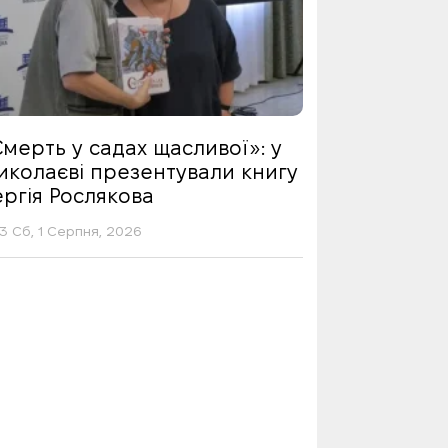
мерть у садах щасливої»: у
иколаєві презентували книгу
ргія Рослякова
13 Сб, 1 Серпня, 2026