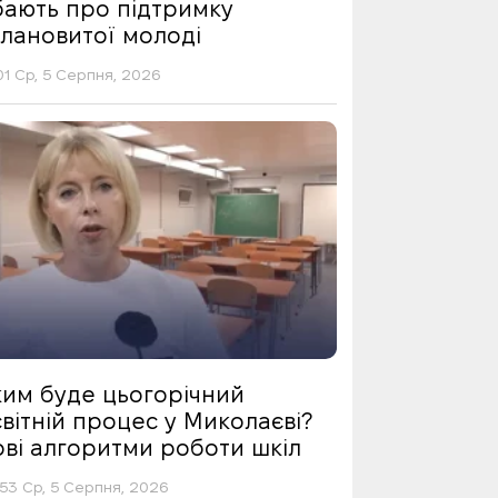
бають про підтримку
алановитої молоді
01 Ср, 5 Серпня, 2026
ким буде цьогорічний
вітній процес у Миколаєві?
ові алгоритми роботи шкіл
53 Ср, 5 Серпня, 2026