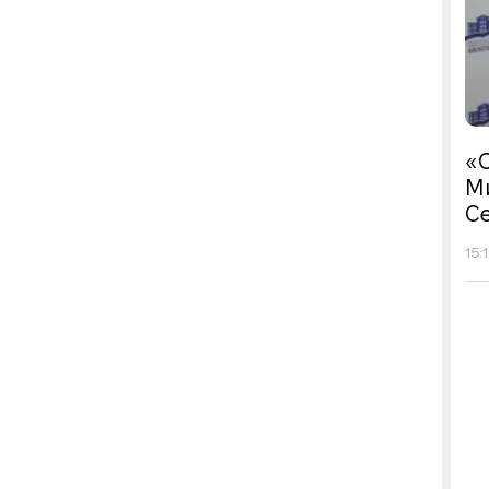
«С
М
Се
15: