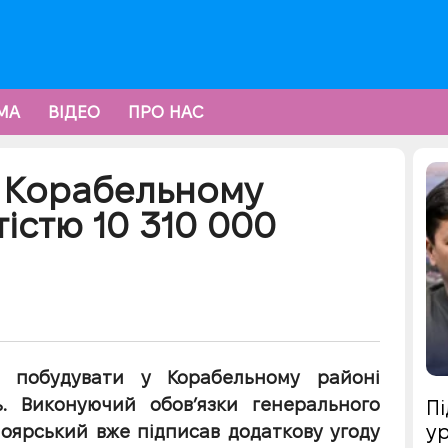
МА
ВІДЕО
ПРО НАС
у Корабельному
тістю 10 310 000
е побудувати у Корабельному районі
ь. Виконуючий обов’язки генерального
Пі
ур
оярський вже підписав додаткову угоду