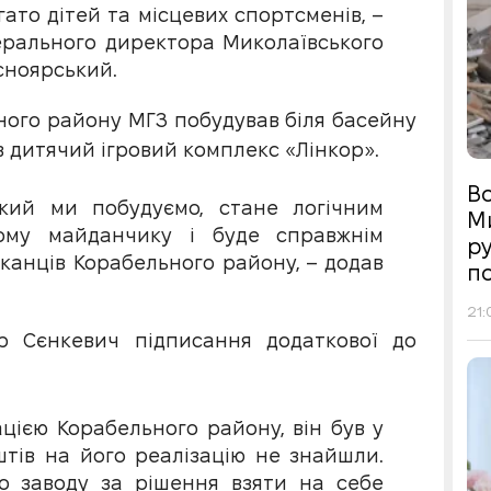
ато дітей та місцевих спортсменів, –
ерального директора Миколаївського
сноярський.
ьного району МГЗ побудував біля басейну
в дитячий ігровий комплекс «Лінкор».
Во
кий ми побудуємо, стане логічним
М
му майданчику і буде справжнім
р
канців Корабельного району, – додав
п
21:
р Сєнкевич підписання додаткової до
цією Корабельного району, він був у
штів на його реалізацію не знайшли.
о заводу за рішення взяти на себе