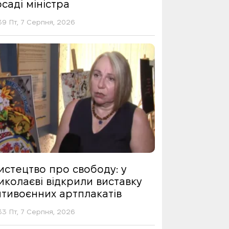
саді міністра
39 Пт, 7 Серпня, 2026
истецтво про свободу: у
иколаєві відкрили виставку
нтивоєнних артплакатів
33 Пт, 7 Серпня, 2026