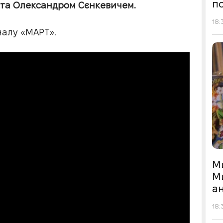
по
ста Олександром Сєнкевичем.
18:
налу «МАРТ».
М
М
а
18: