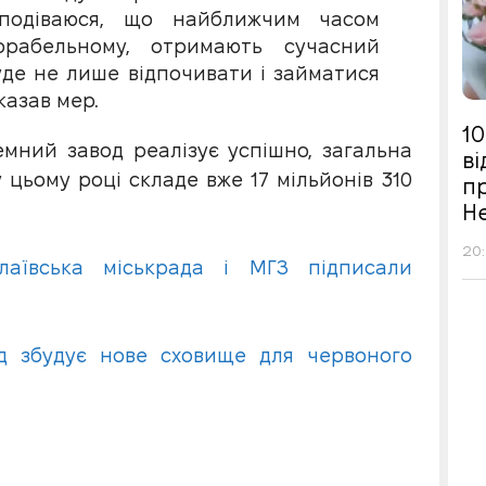
 Сподіваюся, що найближчим часом
орабельному, отримають сучасний
де не лише відпочивати і займатися
казав мер.
10
мний завод реалізує успішно, загальна
в
 цьому році складе вже 17 мільйонів 310
п
Н
20:
аївська міськрада і МГЗ підписали
д збудує нове сховище для червоного