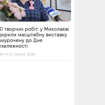
0 творчих робіт: у Миколаєві
ідкрили масштабну виставку
риурочену до Дня
езалежності
53 Чт, 6 Серпня, 2026