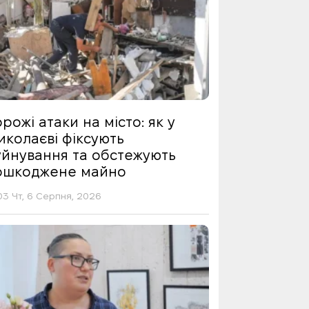
рожі атаки на місто: як у
иколаєві фіксують
уйнування та обстежують
ошкоджене майно
03 Чт, 6 Серпня, 2026