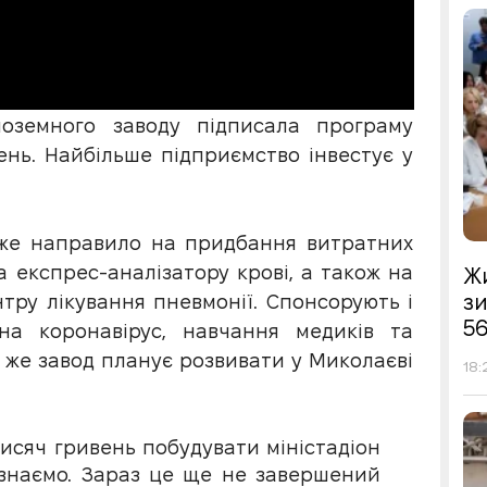
ноземного заводу підписала програму
ень. Найбільше підприємство інвестує у
 вже направило на придбання витратних
а експрес-аналізатору крові, а також на
Жи
з
нтру лікування пневмонії. Спонсорують і
56
на коронавірус, навчання медиків та
р же завод планує розвивати у Миколаєві
18:
тисяч гривень побудувати міністадіон
знаємо. Зараз це ще не завершений