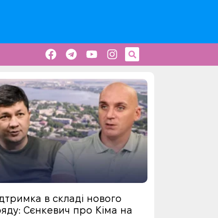
дтримка в складі нового
яду: Сєнкевич про Кіма на