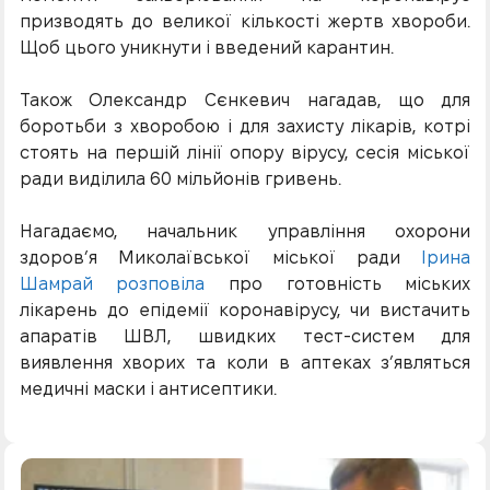
призводять до великої кількості жертв хвороби.
Щоб цього уникнути і введений карантин.
Також Олександр Сєнкевич нагадав, що для
боротьби з хворобою і для захисту лікарів, котрі
стоять на першій лінії опору вірусу, сесія міської
ради виділила 60 мільйонів гривень.
Нагадаємо, начальник управління охорони
здоров’я Миколаївської міської ради
Ірина
Шамрай розповіла
про готовність міських
лікарень до епідемії коронавірусу, чи вистачить
апаратів ШВЛ, швидких тест-систем для
виявлення хворих та коли в аптеках з’являться
медичні маски і антисептики.