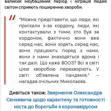
великий інкубаційний період і міграція людей
світом сприяють поширенню хвороби.
“Можна представити, що люди, які
приїхали з-за кордону, люди, які
контактували з тими, хто був за
кордоном, фактично вони вже
серед нас, вони ходять серед нас,
вони працюють поряд з нами,
вони з нами знаходяться вдома і
так далі. Що каже ВООЗ? Всі в світі
цією хворобою перехворіють. У
світі об’явлена пандемія,” –
нагадав очільник Миколаєва.
Дивіться також:
Звернення Олександра
Сєнкевича щодо карантину та готовності
міста до боротьби з коронавірусом