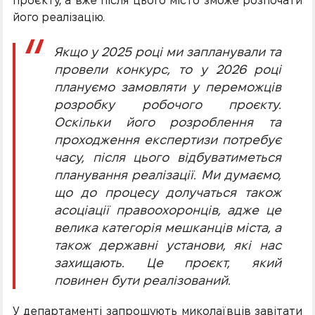
проєкту, а вже після цього місто зможе розпочати
його реалізацію.
Якщо у 2025 році ми запланували та
провели конкурс, то у 2026 році
плануємо замовляти у переможців
розробку робочого проєкту.
Оскільки його розроблення та
проходження експертизи потребує
часу, після цього відбуватиметься
планування реалізації. Ми думаємо,
що до процесу долучаться також
асоціації правоохоронців, адже це
велика категорія мешканців міста, а
також державні установи, які нас
захищають. Це проєкт, який
повинен бути реалізований.
У департаменті запрошують миколаївців завітати