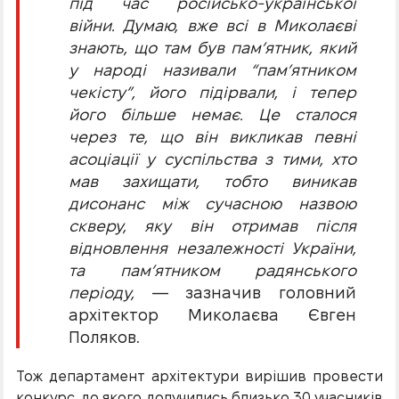
під час російсько-української
війни. Думаю, вже всі в Миколаєві
знають, що там був пам’ятник, який
у народі називали “пам’ятником
чекісту”, його підірвали, і тепер
його більше немає. Це сталося
через те, що він викликав певні
асоціації у суспільства з тими, хто
мав захищати, тобто виникав
дисонанс між сучасною назвою
скверу, яку він отримав після
відновлення незалежності України,
та пам’ятником радянського
періоду,
— зазначив головний
архітектор Миколаєва Євген
Поляков.
Тож департамент архітектури вирішив провести
конкурс, до якого долучились близько 30 учасників