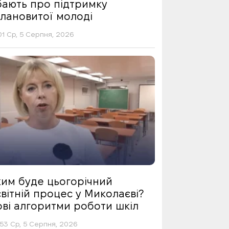
бають про підтримку
алановитої молоді
01 Ср, 5 Серпня, 2026
ким буде цьогорічний
вітній процес у Миколаєві?
ові алгоритми роботи шкіл
53 Ср, 5 Серпня, 2026