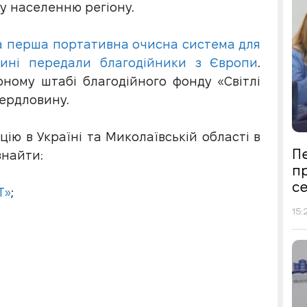
му населенню регіону.
 перша портативна очисна система для
щині передали благодійники з Європи
.
рному штабі благодійного фонду «Світлі
ердловину.
цію в Україні та Миколаївській області в
Пе
знайти:
п
се
Т»
;
15: