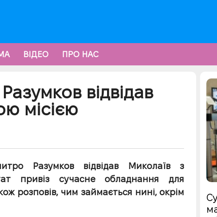
МА
ВІДЕО
ПРО НАС
Разумков відвідав
ою місією
митро Разумков відвідав Миколаїв з
тат привіз сучасне обладнання для
кож розповів, чим займається нині, окрім
Су
ма