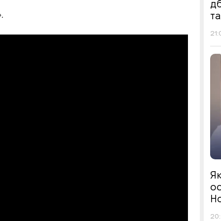
д
.
т
21:
Я
ос
Н
20: