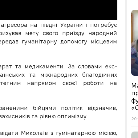
гресора на півдні України і потребує
ризував мету свого приїзду народний
ередав гуманітарну допомогу місцевим
арат та медикаменти. За словами екс-
аїнських та міжнародних благодійних
ритетним напрямом своєї роботи на
М
пр
фу
«
раненими бійцями політик відзначив,
захисників та рівню оптимізму.
20:
ідати Миколаїв з гумінатарною місією,