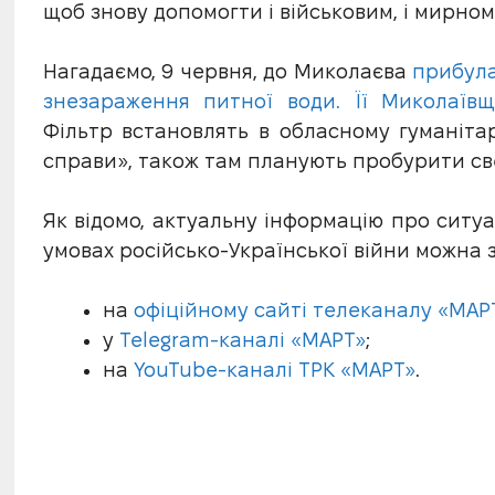
щоб знову допомогти і військовим, і мирно
Нагадаємо, 9 червня, до Миколаєва
прибула
знезараження питної води. Її Миколаїв
Фільтр встановлять в обласному гуманіта
справи», також там планують пробурити св
Як відомо, актуальну інформацію про ситуа
умовах російсько-Української війни можна 
на
офіційному сайті телеканалу «МАР
у
Telegram-каналі «МАРТ»
;
на
YouTube-каналі ТРК «МАРТ»
.