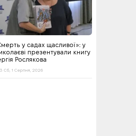
мерть у садах щасливої»: у
иколаєві презентували книгу
ргія Рослякова
13 Сб, 1 Серпня, 2026