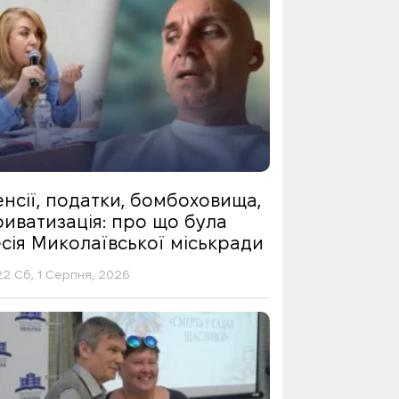
нсії, податки, бомбоховища,
риватизація: про що була
сія Миколаївської міськради
22 Сб, 1 Серпня, 2026