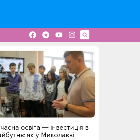
часна освіта — інвестиція в
йбутнє: як у Миколаєві