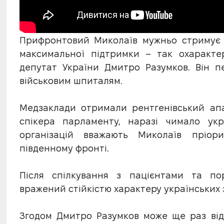
Прифронтовий Миколаїв мужньо стримує а
максимальної підтримки – так охаракте
депутат України Дмитро Разумков. Він п
військовим шпиталям.
Медзаклади отримали рентгенівський ап
спікера парламенту, наразі чимало укр
організацій вважають Миколаїв пріо
південному фронті.
Після спілкування з пацієнтами та по
вражений стійкістю характеру українських 
Згодом Дмитро Разумков може ще раз відв