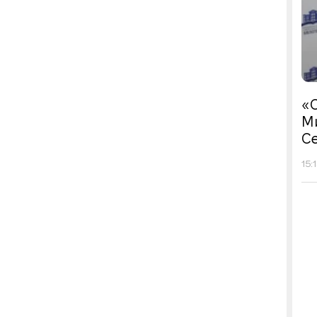
«С
М
Се
15: