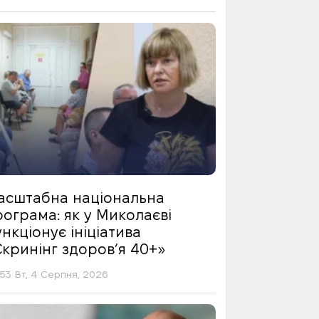
асштабна національна
ограма: як у Миколаєві
нкціонує ініціатива
Скринінг здоровʼя 40+»
53 Вт, 4 Серпня, 2026