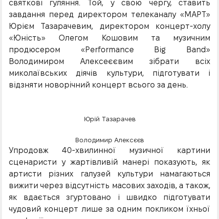
святкові гуляння. Той, у свою чергу, ставить
завдання перед директором телеканалу «МАРТ»
Юрієм Тазарачевим, директором концерт-холу
«Юність» Олегом Кошовим та музичним
продюсером «Performance Big Band»
Володимиром Алексеєєвим зібрати всіх
миколаївських діячів культури, підготувати і
відзняти новорічний концерт всього за день.
Юрій Тазарачев
Володимир Алексєєв
Упродовж 40-хвилинної музичної картини
сценаристи у жартівливій манері показують, як
артисти різних галузей культури намагаються
вижити через відсутність масових заходів, а також,
як вдається згуртовано і швидко підготувати
чудовий концерт лише за одним покликом їхньої