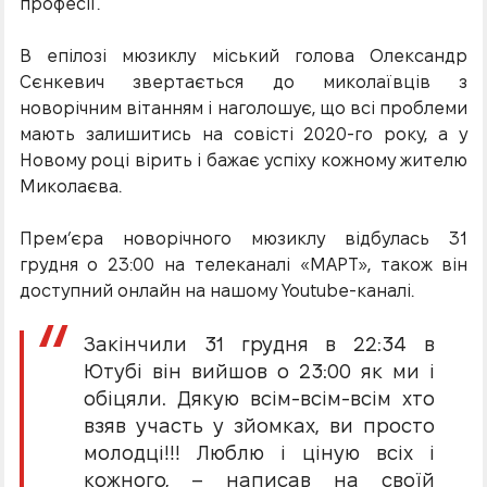
професії.
В епілозі мюзиклу міський голова Олександр
Сєнкевич звертається до миколаївців з
новорічним вітанням і наголошує, що всі проблеми
мають залишитись на совісті 2020-го року, а у
Новому році вірить і бажає успіху кожному жителю
Миколаєва.
Прем’єра новорічного мюзиклу відбулась 31
грудня о 23:00 на телеканалі «МАРТ», також він
доступний онлайн на нашому Youtube-каналі.
Закінчили 31 грудня в 22:34 в
Ютубі він вийшов о 23:00 як ми і
обіцяли. Дякую всім-всім-всім хто
взяв участь у зйомках, ви просто
молодці!!! Люблю і ціную всіх і
кожного, – написав на своїй