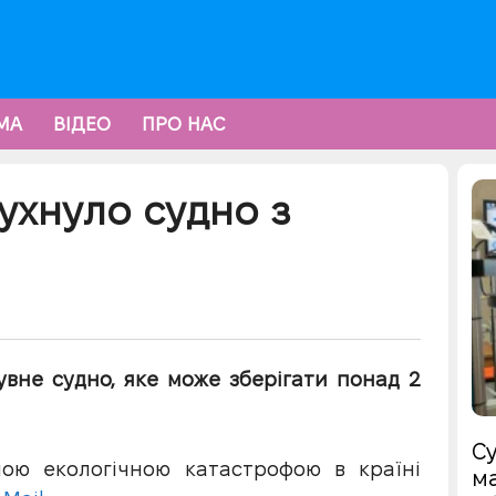
МА
ВІДЕО
ПРО НАС
бухнуло судно з
бувне судно, яке може зберігати понад 2
Су
ою екологічною катастрофою в країні
ма