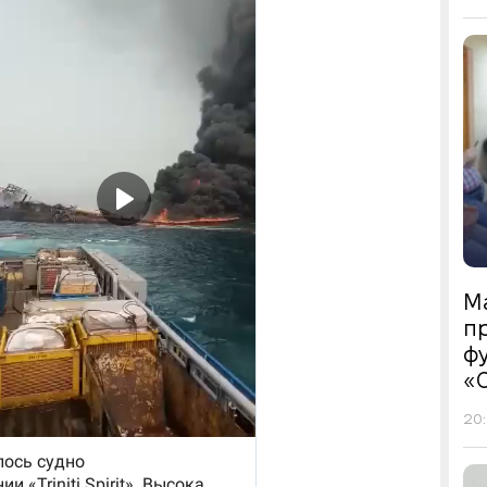
М
пр
фу
«
20: