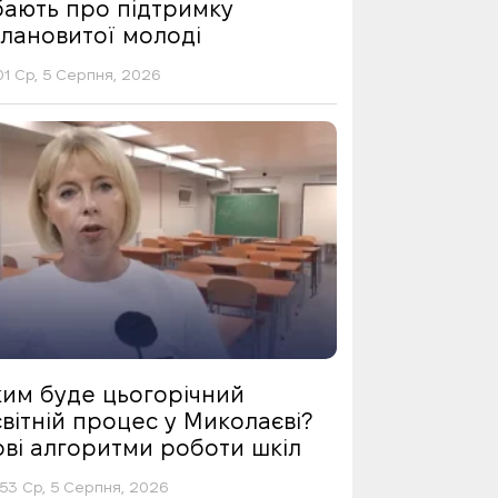
бають про підтримку
алановитої молоді
01 Ср, 5 Серпня, 2026
ким буде цьогорічний
вітній процес у Миколаєві?
ові алгоритми роботи шкіл
53 Ср, 5 Серпня, 2026