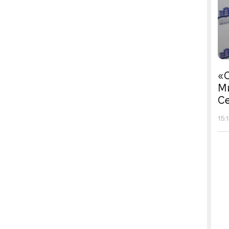
«С
М
Се
15: