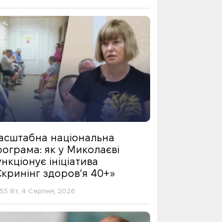
асштабна національна
ограма: як у Миколаєві
нкціонує ініціатива
Скринінг здоровʼя 40+»
53 Вт, 4 Серпня, 2026