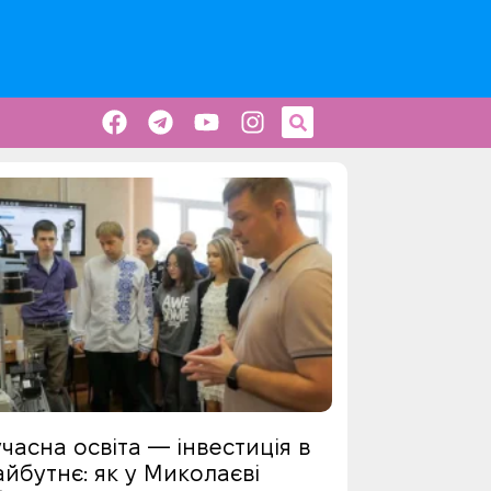
часна освіта — інвестиція в
йбутнє: як у Миколаєві