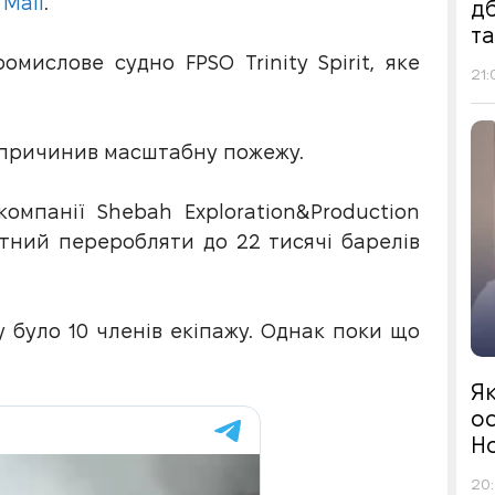
 Mail
.
д
т
мислове судно FPSO Trinity Spirit, яке
21:
 спричинив масштабну пожежу.
омпанії Shebah Exploration&Production
атний переробляти до 22 тисячі барелів
 було 10 членів екіпажу. Однак поки що
Я
ос
Н
20: