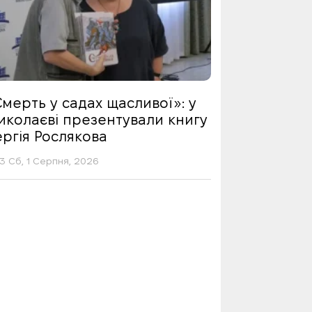
мерть у садах щасливої»: у
иколаєві презентували книгу
ргія Рослякова
13 Сб, 1 Серпня, 2026