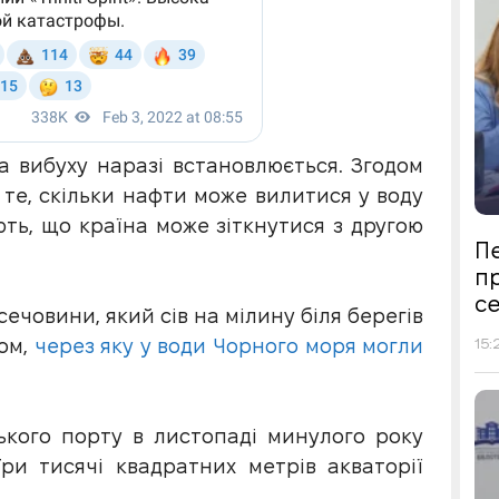
а вибуху наразі встановлюється. Згодом
 те, скільки нафти може вилитися у воду
ють, що країна може зіткнутися з другою
Пе
п
се
ечовини, який сів на мілину біля берегів
15:
лом,
через яку у води Чорного моря могли
ського порту в листопаді минулого року
ри тисячі квадратних метрів акваторії