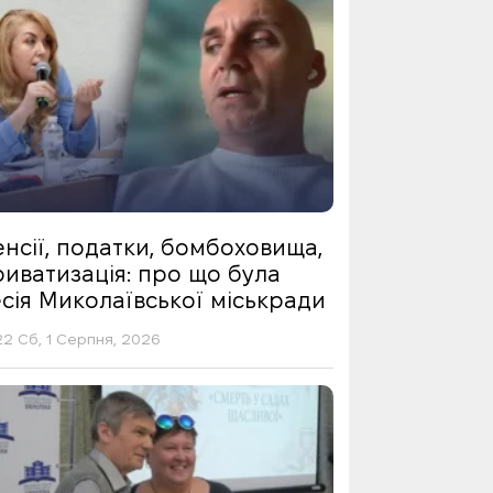
нсії, податки, бомбоховища,
риватизація: про що була
сія Миколаївської міськради
22 Сб, 1 Серпня, 2026