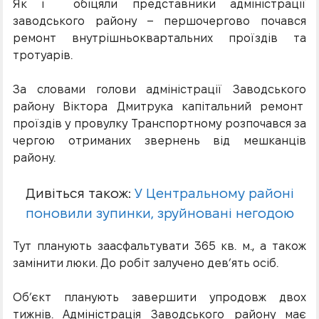
Як і обіцяли представники адміністрації
заводського району – першочергово почався
ремонт внутрішньоквартальних проїздів та
тротуарів.
За словами голови адміністрації Заводського
району Віктора Дмитрука капітальний ремонт
проїздів у провулку Транспортному розпочався за
чергою отриманих звернень від мешканців
району.
Дивіться також:
У Центральному районі
поновили зупинки, зруйновані негодою
Тут планують заасфальтувати 365 кв. м., а також
замінити люки. До робіт залучено дев’ять осіб.
Об’єкт планують завершити упродовж двох
тижнів. Адміністрація Заводського району має