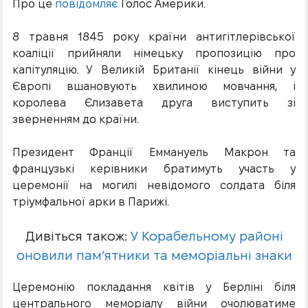
Про це
повідомляє
Голос Америки.
8 травня 1845 року країни антигітлерівської
коаліції прийняли німецьку пропозицію про
капітуляцію. У Великій Британії кінець війни у
Європі вшановують хвилиною мовчання, і
королева Єлизавета друга виступить зі
зверненням до країни.
Президент Франції Еммануель Макрон та
французькі керівники братимуть участь у
церемонії на могилі невідомого солдата біля
тріумфальної арки в Парижі.
Дивіться також:
У Корабельному районі
оновили пам’ятники та меморіальні знаки
Церемонію покладання квітів у Берліні біля
центрального меморіалу війни очолюватиме