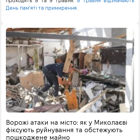
проходять 8 та 9 травня.
8 травня відзначають
День пам’яті та примирення.
Ворожі атаки на місто: як у Миколаєві
фіксують руйнування та обстежують
пошкоджене майно