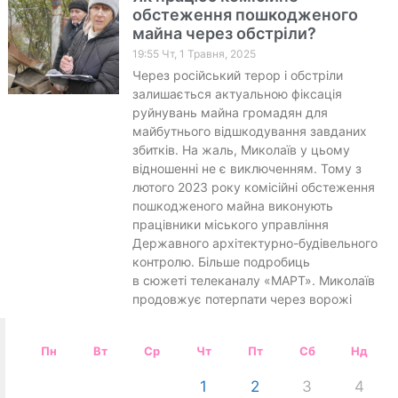
обстеження пошкодженого
майна через обстріли?
19:55 Чт, 1 Травня, 2025
Через російський терор і обстріли
залишається актуальною фіксація
руйнувань майна громадян для
майбутнього відшкодування завданих
збитків. На жаль, Миколаїв у цьому
відношенні не є виключенням. Тому з
лютого 2023 року комісійні обстеження
пошкодженого майна виконують
працівники міського управління
Державного архітектурно-будівельного
контролю. Більше подробиць
в сюжеті телеканалу «МАРТ». Миколаїв
продовжує потерпати через ворожі
Пн
Вт
Ср
Чт
Пт
Сб
Нд
1
2
3
4