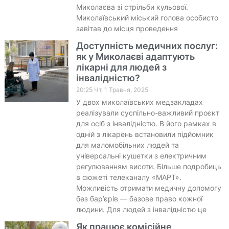
Миколаєва зі стрільби кульової.
Миколаївський міський голова особисто
завітав до місця проведення
Доступність медичних послуг:
як у Миколаєві адаптують
лікарні для людей з
інвалідністю?
20:25 Чт, 1 Травня, 2025
У двох миколаївських медзакладах
реалізували суспільно-важливий проєкт
для осіб з інвалідністю. В його рамках в
одній з лікарень встановили підйомник
для маломобільних людей та
універсальні кушетки з електричним
регулюванням висоти. Більше подробиць
в сюжеті телеканалу «МАРТ».
Можливість отримати медичну допомогу
без бар’єрів — базове право кожної
людини. Для людей з інвалідністю це
Як працює комісійне