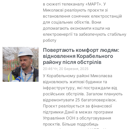
в сюжеті телеканалу «МАРТ». У
Миколаєві реалізують проєкти зі
встановлення сонячних електростанцій
для соціальних об’єктів. Вони
допомагають економити кошти на
електроенергії та забезпечують стабільну
роботу
Повертають комфорт людям:
відновлення Корабельного
району після обстрілів
20:46 Чт, 20 Березня, 2025
У Корабельному районі Миколаєва
відновлюють житлові будинки та
інфраструктуру, які постраждали від
російських обстрілів. Загалом планують
відремонтувати 25 багатоповерхівок.
Проєкт реалізується за фінансової
підтримки Данії в межах програми
Управління ООН з обслуговування
проєктів. Більше подробиць