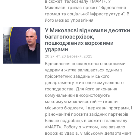
в сюжеті телеканалу «МАРТ». У
Миколаєві триває проєкт “Відновлення
громад та соціальної інфраструктури”. В
його межах управління
У Миколаєві відновили десятки
багатоповерхівок,
пошкоджених ворожими
ударами
20:27 Чт, 20 Березня, 2025
Відновлення пошкодженого ворожими
ударами житла залишається одним з
пріоритетних завдань міського
департаменту житлово-комунального
господарства. Для його виконання
комунальники використовують
максимум можливостей — і кошти
міського бюджету, і державні програми, і
різноманітні проєкти західних партнерів.
Більше подробиць в сюжеті телеканалу
«МАРТ». Роботу з житлом, яке зазнало
ворожих ударів, у міському департаменті