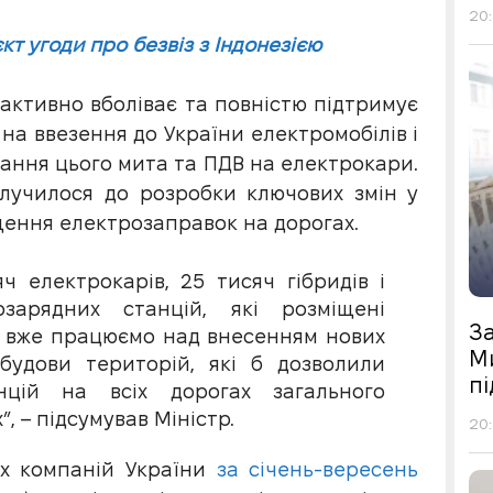
20:
кт угоди про безвіз з Індонезією
 активно вболіває та повністю підтримує
 на ввезення до України електромобілів і
ування цього мита та ПДВ на електрокари.
олучилося до розробки ключових змін у
щення електрозаправок на дорогах.
ч електрокарів, 25 тисяч гібридів і
арядних станцій, які розміщені
З
 і вже працюємо над внесенням нових
М
удови територій, які б дозволили
п
нцій на всіх дорогах загального
”, – підсумував Міністр.
20:
их компаній України
за січень-вересень