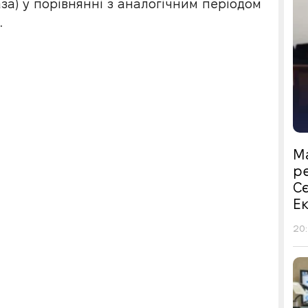
за) у порівнянні з аналогічним періодом
.
М
р
С
Е
20: