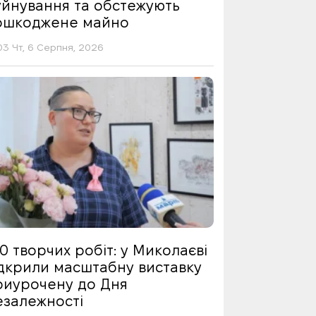
уйнування та обстежують
ошкоджене майно
03 Чт, 6 Серпня, 2026
0 творчих робіт: у Миколаєві
ідкрили масштабну виставку
риурочену до Дня
езалежності