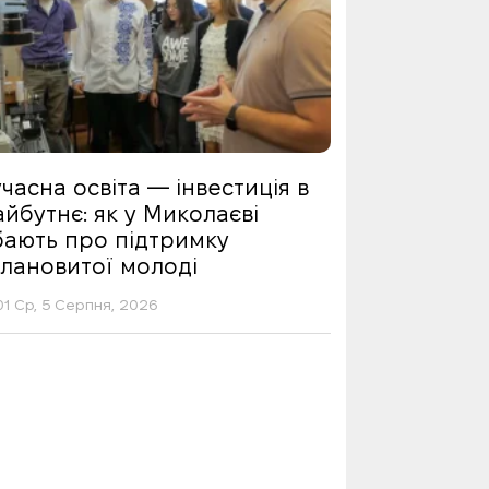
часна освіта — інвестиція в
йбутнє: як у Миколаєві
бають про підтримку
алановитої молоді
01 Ср, 5 Серпня, 2026