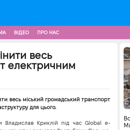
МА
ВІДЕО
ПРО НАС
інити весь
т електричним
ити весь міський громадський транспорт
структуру для цього.
Во
и Владислав Криклій під час Global e-
М