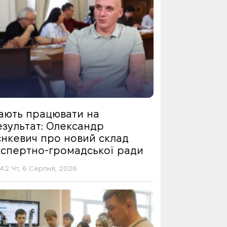
ають працювати на
езультат: Олександр
єнкевич про новий склад
кспертно-громадської ради
42 Чт, 6 Серпня, 2026