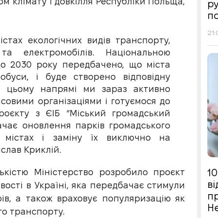
ом клімату і довкілля Республіки Польща,
р
п
21:
стах екологічних видів транспорту,
та електромобілів. Національною
о 2030 року передбачено, що міста
обуси, і буде створено відповідну
У цьому напрямі ми зараз активно
овими організаціями і готуємося до
проєкту з ЄІБ “Міський громадський
ачає оновлення парків громадського
 містах і заміну їх виключно на
слав Криклій.
10
ськістю Міністерство розробило проєкт
в
вості в Україні, яка передбачає стимули
п
ів, а також враховує популяризацію як
Н
го транспорту.