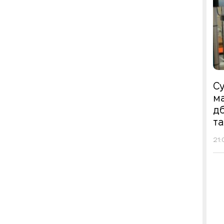
Су
ма
д
т
21: