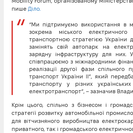
Mobility Forum, організованому Міністерств
пише
Діло.
“Ми підтримуємо використання в мі
зокрема міського електричного 
транспортною стратегією України д
замінять свій автопарк на електр
зарядну інфраструктуру для них. 
співпрацюємо з міжнародними фінанс
реалізації другої фази спільного 
транспорт України ІІ”, який передб
транспорту у різних українських
електротранспорт”, – зазначив Влади
Крім цього, спільно з бізнесом і громад
стратегії розвитку автомобільної промисло
для вітчизняного виробництва електрокар
приватного, так і громадського електрично