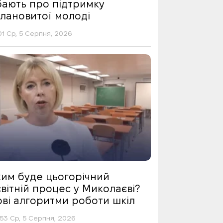
бають про підтримку
алановитої молоді
01 Ср, 5 Серпня, 2026
ким буде цьогорічний
вітній процес у Миколаєві?
ові алгоритми роботи шкіл
53 Ср, 5 Серпня, 2026