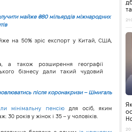
д
т
залучити майже ₴80 мільярдів міжнародних
21:
тів
йже на 50% зріс експорт у Китай, США,
а, а також розширення географії
ького бізнесу дали такий чудовий
дновлюватись після коронакризи – Шмигаль
Я
ли мінімальну пенсію
для осіб, яким
ос
 30 років у жінок і 35 – у чоловіків.
Н
20: