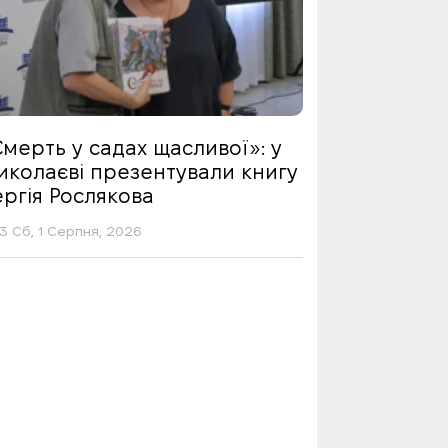
мерть у садах щасливої»: у
иколаєві презентували книгу
ргія Рослякова
13 Сб, 1 Серпня, 2026