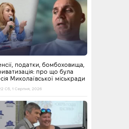
нсії, податки, бомбоховища,
риватизація: про що була
сія Миколаївської міськради
22 Сб, 1 Серпня, 2026