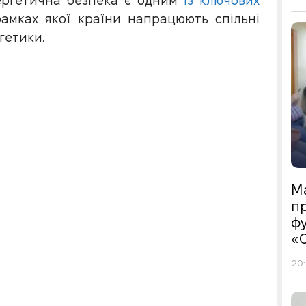
ергетична безпека є одним
із ключових
рамках якої країни напрацюють спільні
гетики.
М
пр
фу
«
20: