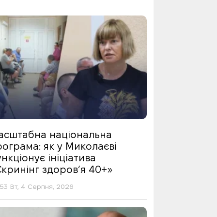
асштабна національна
ограма: як у Миколаєві
нкціонує ініціатива
Скринінг здоровʼя 40+»
53 Вт, 4 Серпня, 2026