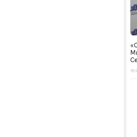
«С
М
Се
15: