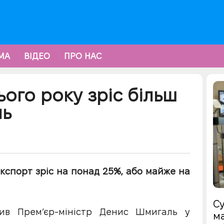
МА
ВІДЕО
ПРО НАС
ього року зріс більш
ль
експорт зріс на понад 25%, або майже на
Су
в Прем’єр-міністр Денис Шмигаль у
ма