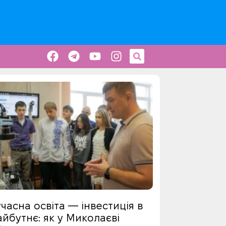
часна освіта — інвестиція в
йбутнє: як у Миколаєві