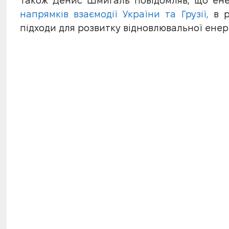
Також Денис Шмигаль повідомляв, що ен
напрямків взаємодії України та Грузії,
в 
підходи для розвитку відновлювальної енер