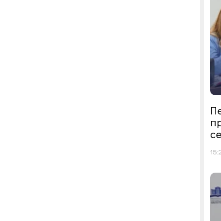
Пе
п
се
15: