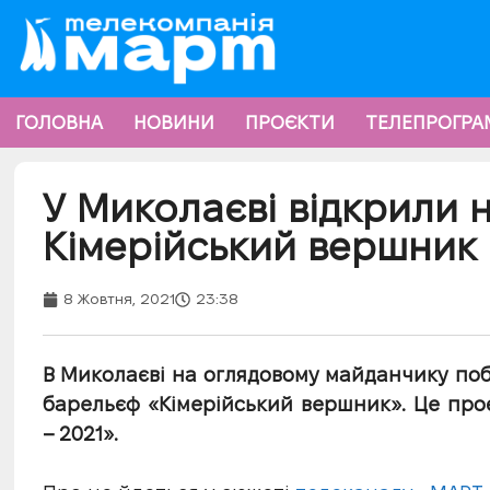
ГОЛОВНА
НОВИНИ
ПРОЄКТИ
ТЕЛЕПРОГРА
У Миколаєві відкрили 
Кімерійський вершник
8 Жовтня, 2021
23:38
В Миколаєві на оглядовому майданчику по
барельєф «Кімерійський вершник». Це пр
– 2021».