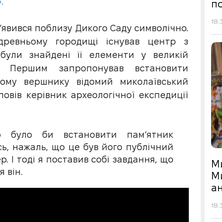
.
по
18:
’явився поблизу Дикого Саду символічно.
древньому городищі існував центр з
 були знайдені її елементи у великій
и. Першим запропонував встановити
кому вершнику відомий миколаївський
повів керівник археологічної експедиції
о було би встановити пам’ятник
ь, нажаль, що це був його публічний
р. І тоді я поставив собі завдання, що
М
 він.
М
а
18: