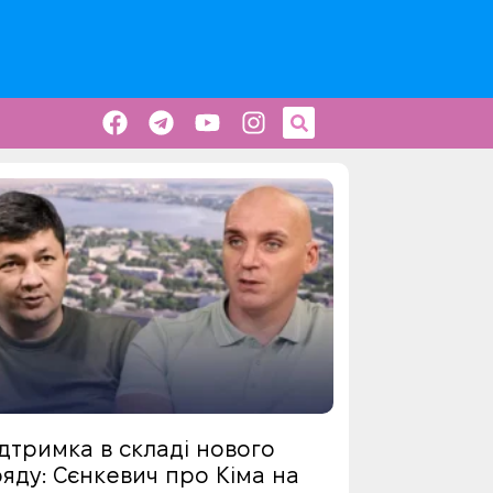
дтримка в складі нового
яду: Сєнкевич про Кіма на