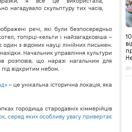
зразки, я все це використала,
о нагадувало скульптуру тих часів,
зображені речі, які були безпосередньо
10
отел, топірці-кельти і найзагадковіша –
в
 один з відомих науці лінійних письмен.
п
 знахідки. Начальник управління культури
Н
ов розповів, що наразі нагальним для
20:
 під відкритим небом.
ад»
– це унікальна історична локація, яка
копках городища стародавніх кіммерійців
ок, серед яких особливу увагу привертає