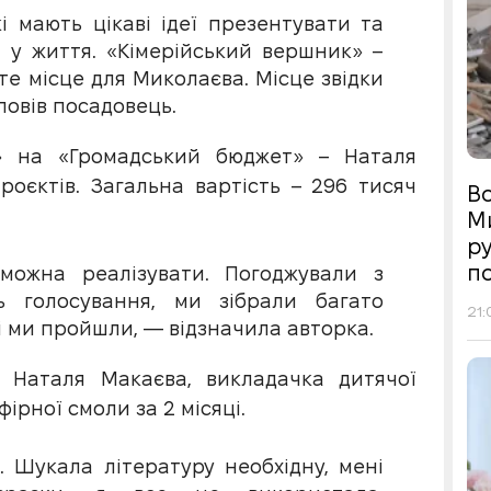
і мають цікаві ідеї презентувати та
 у життя. «Кімерійський вершник» –
те місце для Миколаєва. Місце звідки
повів посадовець.
» на «Громадський бюджет» – Наталя
проєктів. Загальна вартість – 296 тисяч
Во
М
р
п
можна реалізувати. Погоджували з
ь голосування, ми зібрали багато
21:
які ми пройшли, — відзначила авторка.
 Наталя Макаєва, викладачка дитячої
ірної смоли за 2 місяці.
 Шукала літературу необхідну, мені