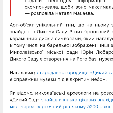
надали необхідну інформацію, 
скомпонувала, щоби воно максимальн
— розповіла Наталя Макаєва.
Арт-об’єкт унікальний тим, що на ньому 
знайдені в Дикому Саду. З них бронзовий к
керамічний диск з символами, який нагадує
В тому числі на барельєфі зображені і інші
Миколаївської міської ради Юрій Любар
Дикого Саду є створення на його базі музею
Нагадаємо,
стародавнє городище «Дикий с
є справжнім музеєм під відкритим небом.
Як відомо, миколаївські археологи на роз
«Дикий Сад»
знайшли кілька цікавих знахід
міст через фортечний рів, якому 3200 років.