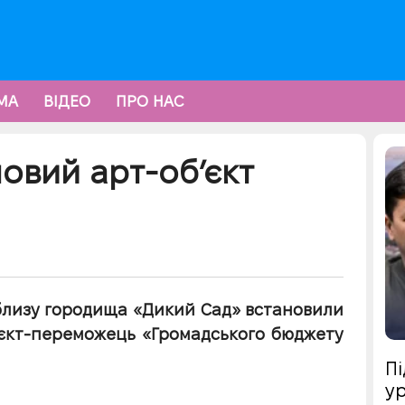
МА
ВІДЕО
ПРО НАС
новий арт-об’єкт
близу городища «Дикий Сад» встановили
оєкт-переможець «Громадського бюджету
Пі
ур