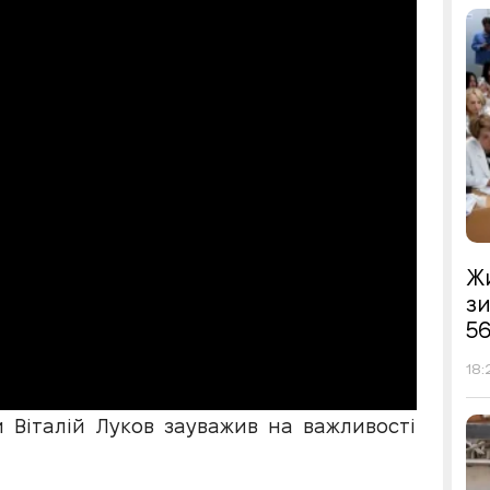
Жи
з
56
18:
и Віталій Луков зауважив на важливості