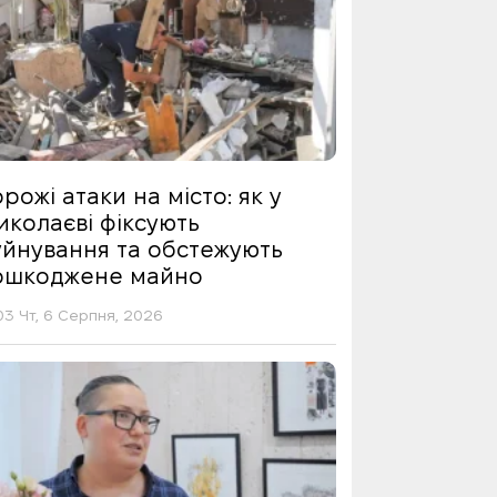
рожі атаки на місто: як у
иколаєві фіксують
уйнування та обстежують
ошкоджене майно
03 Чт, 6 Серпня, 2026