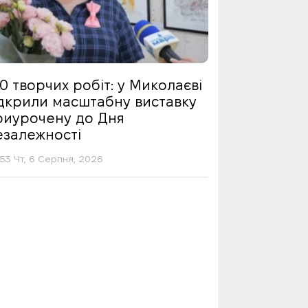
0 творчих робіт: у Миколаєві
ідкрили масштабну виставку
риурочену до Дня
езалежності
53 Чт, 6 Серпня, 2026