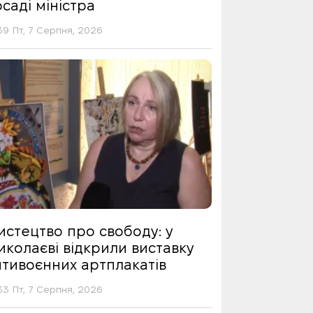
саді міністра
39 Пт, 7 Серпня, 2026
истецтво про свободу: у
иколаєві відкрили виставку
нтивоєнних артплакатів
33 Пт, 7 Серпня, 2026