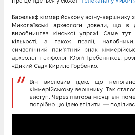
Про це йдеться у сюжеті
телеканалу «МАРТ»
Барельєф кіммерійському воїну-вершнику з
Миколаївські археологи довели, що в 
виробництва кінської упряжі. Саме тут
кількості, а також псалії, налобник
символічний пам’ятний знак кіммерійсь
археолог і скіфолог Юрій Гребенніков, роз
«Дикий Сад» Кирило Горбенко.
Він висловив ідею, що непоган
кіммерійському вершнику. Так сталос
виступ. Через півтора місяці він поме
потрібно цю ідею втілити, — поділився