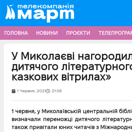
ГОЛОВНА
НОВИНИ
ПРОЄКТИ
ТЕЛЕПРОГРА
У Миколаєві нагороди
дитячого літературног
казкових вітрилах»
1 Червня, 2021
21:06
1 червня, у Миколаївській центральній бібліо
визначали переможці дитячого літературн
також привітали юних читачів з Міжнародн