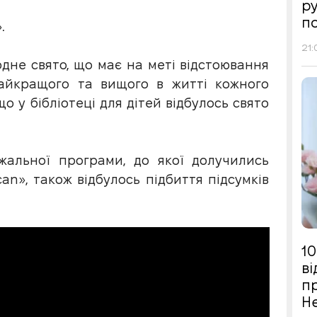
р
п
.
21:
одне свято, що має на меті відстоювання
найкращого та вищого в житті кожного
о у бібліотеці для дітей відбулось свято
ажальної програми, до якої долучились
can», також відбулось підбиття підсумків
10
в
п
Н