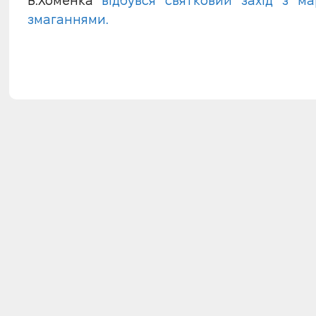
В.Хоменка
відбувся святковий захід з м
змаганнями.