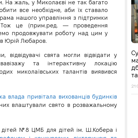
. На жаль, у Миколаєві не так багато
бити все необхідне, аби їх ставало
ограма нашого управління з підтримки
 Тож це (прим.ред. — проведення
демо продовжувати роботу над цим у
ів Юрій Любаров.
Су
, відвідувачі свята могли відвідати у
ма
квавізажу та інтерактивну локацію
д
одих миколаївських талантів виявився
т
21:
ка влада привітала вихованців будинків
их влаштували свято в розважальному
я дітей №8 ЦМБ для дітей ім. Ш.Кобера і