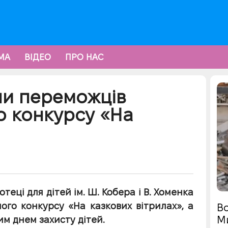
МА
ВІДЕО
ПРО НАС
ли переможців
о конкурсу «На
теці для дітей ім. Ш. Кобера і В. Хоменка
ого конкурсу «На казкових вітрилах», а
Во
М
им днем захисту дітей.