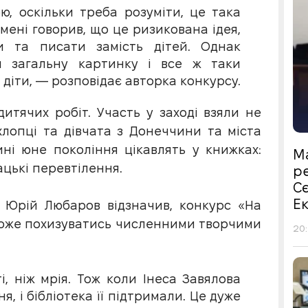
, оскільки треба розуміти, це така
 мені говорив, що це ризикована ідея,
и та писати замість дітей. Однак
и загальну картинку і все ж таки
діти, — розповідає авторка конкурсу.
итячих робіт. Участь у заході взяли не
хлопці та дівчата з Донеччини та міста
ні юне покоління цікавлять у книжках:
М
цькі перевтілення.
р
С
Е
 Юрій Любаров відзначив, конкурс «На
 може похизуватись численними творчими
20:
і, ніж мрія. Тож коли Інеса Завялова
я, і бібліотека її підтримали. Це дуже