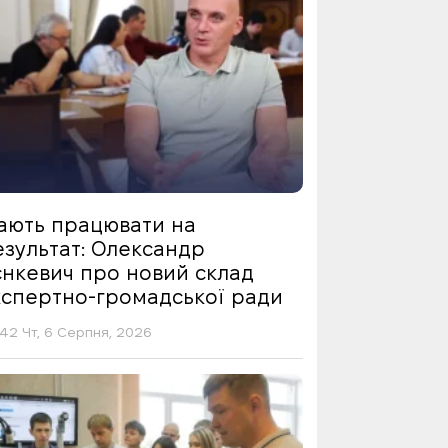
ають працювати на
езультат: Олександр
єнкевич про новий склад
кспертно-громадської ради
42 Чт, 6 Серпня, 2026