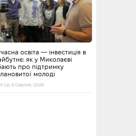
часна освіта — інвестиція в
йбутнє: як у Миколаєві
бають про підтримку
алановитої молоді
01 Ср, 5 Серпня, 2026