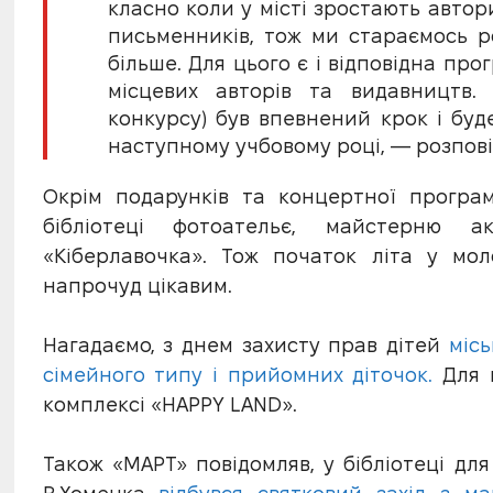
класно коли у місті зростають автори
письменників, тож ми стараємось ро
більше. Для цього є і відповідна пр
місцевих авторів та видавництв.
конкурсу) був впевнений крок і бу
наступному учбовому році, — розпов
Окрім подарунків та концертної програми
бібліотеці фотоательє, майстерню а
«Кіберлавочка». Тож початок літа у мол
напрочуд цікавим.
Нагадаємо, з днем захисту прав дітей
місь
сімейного типу і прийомних діточок.
Для н
комплексі «HAPPY LAND».
Також «МАРТ» повідомляв, у бібліотеці дл