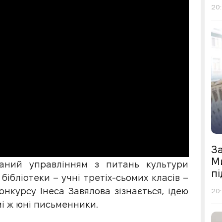
20:
З
М
ваний управлінням з питань культури
п
бібліотеки – учні третіх-сьомих класів –
онкурсу Інеса Завялова зізнається, ідею
20:
і ж юні письменники.