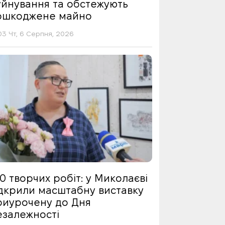
уйнування та обстежують
ошкоджене майно
03 Чт, 6 Серпня, 2026
0 творчих робіт: у Миколаєві
ідкрили масштабну виставку
риурочену до Дня
езалежності