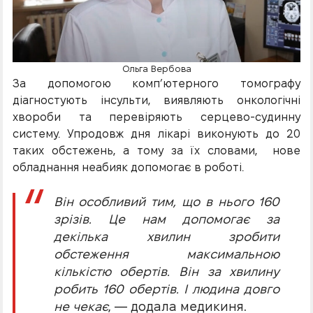
Ольга Вербова
За допомогою комп’ютерного томографу
діагностують інсульти, виявляють онкологічні
хвороби та перевіряють серцево-судинну
систему. Упродовж дня лікарі виконують до 20
таких обстежень, а тому за їх словами, нове
обладнання неабияк допомогає в роботі.
Він особливий тим, що в нього 160
зрізів. Це нам допомогає за
декілька хвилин зробити
обстеження максимальною
кількістю обертів. Він за хвилину
робить 160 обертів. І людина довго
не чекає
, — додала медикиня.