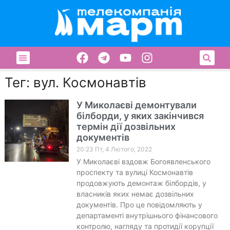
Тег: вул. Космонавтів
У Миколаєві демонтували
білборди, у яких закінчився
термін дії дозвільних
документів
20:23 Пт, 4 Лютого, 2022
У Миколаєві вздовж Богоявленського
проспекту та вулиці Космонавтів
продовжують демонтаж білбордів, у
власників яких немає дозвільних
документів. Про це повідомляють у
департаменті внутрішнього фінансового
контролю, нагляду та протидії корупції