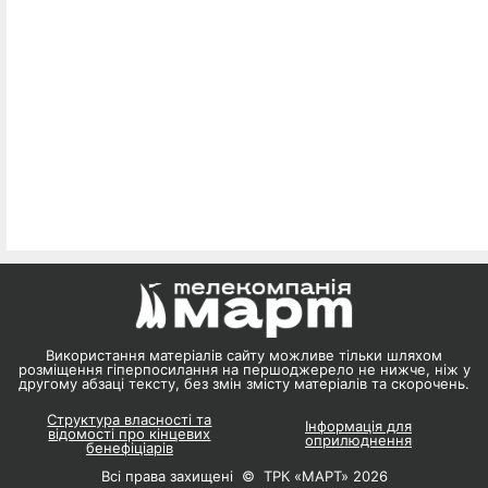
Використання матеріалів сайту можливе тільки шляхом
розміщення гіперпосилання на першоджерело не нижче, ніж у
другому абзаці тексту, без змін змісту матеріалів та скорочень.
Структура власності та
Інформація для
відомості про кінцевих
оприлюднення
бенефіціарів
Всі права захищені © ТРК «МАРТ» 2026