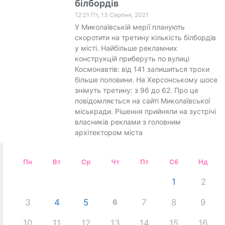
білбордів
12:21 Пт, 13 Серпня, 2021
У Миколаївській мерії планують
скоротити на третину кількість білбордів
у місті. Найбільше рекламних
конструкцій приберуть по вулиці
Космонавтів: від 141 залишиться трохи
більше половини. На Херсонському шосе
знімуть третину: з 96 до 62. Про це
повідомляється на сайті Миколаївської
міськради. Рішення прийняли на зустрічі
власників реклами з головним
архітектором міста
Пн
Вт
Ср
Чт
Пт
Сб
Нд
1
2
3
4
5
6
7
8
9
10
11
12
13
14
15
16