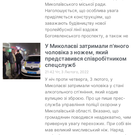
Миколаївського міської ради.
Наголошується, що особлива увага
приділяється конструкціям, що
заважають будівництву нової
тролейбусної лінії вздовж
Богоявленського проспекту, а також не
У Миколаєві затримали п’яного
чоловіка з ножем, який
представився співробітником
спецслужб
21:42 Чт, 3 Лютого, 2022
У ніч проти четверга, 3 лютого, у
Миколаєві затримали чоловіка у стані
алкогольного сп’яніння, який ходив
вулицею зі зброєю. Про це пише прес-
служба управління поліції охорони у
Миколаївській області. Вказано, що
громадянин поводився неадекватно, чим
привернув увагу перехожих. При собі він
мав великий мисливський ніж. Наряд