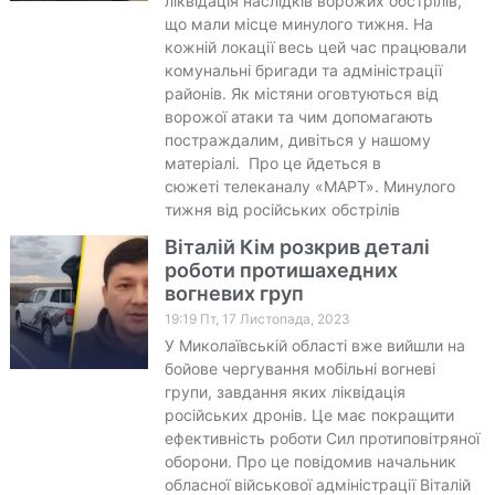
ліквідація наслідків ворожих обстрілів,
що мали місце минулого тижня. На
кожній локації весь цей час працювали
комунальні бригади та адміністрації
районів. Як містяни оговтуються від
ворожої атаки та чим допомагають
постраждалим, дивіться у нашому
матеріалі. Про це йдеться в
сюжеті телеканалу «МАРТ». Минулого
тижня від російських обстрілів
Віталій Кім розкрив деталі
роботи протишахедних
вогневих груп
19:19 Пт, 17 Листопада, 2023
У Миколаївській області вже вийшли на
бойове чергування мобільні вогневі
групи, завдання яких ліквідація
російських дронів. Це має покращити
ефективність роботи Сил протиповітряної
оборони. Про це повідомив начальник
обласної військової адміністрації Віталій