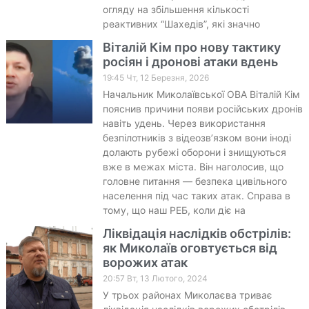
огляду на збільшення кількості
реактивних “Шахедів”, які значно
Віталій Кім про нову тактику
росіян і дронові атаки вдень
19:45 Чт, 12 Березня, 2026
Начальник Миколаївської ОВА Віталій Кім
пояснив причини появи російських дронів
навіть удень. Через використання
безпілотників з відеозвʼязком вони іноді
долають рубежі оборони і знищуються
вже в межах міста. Він наголосив, що
головне питання — безпека цивільного
населення під час таких атак. Справа в
тому, що наш РЕБ, коли діє на
Ліквідація наслідків обстрілів:
як Миколаїв оговтується від
ворожих атак
20:57 Вт, 13 Лютого, 2024
У трьох районах Миколаєва триває