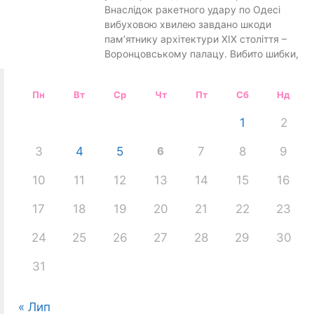
Внаслідок ракетного удару по Одесі
вибуховою хвилею завдано шкоди
пам’ятнику архітектури XIX століття –
Воронцовському палацу. Вибито шибки,
Пн
Вт
Ср
Чт
Пт
Сб
Нд
1
2
3
4
5
6
7
8
9
10
11
12
13
14
15
16
17
18
19
20
21
22
23
24
25
26
27
28
29
30
31
« Лип