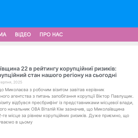
МА
ВІДЕО
ПРО НАС
вщина 22 в рейтингу корупційниї ризиків:
упційний стан нашого регіону на сьогодні
 Серпня, 2025
до Миколаєва з робочим візитом завітав керівник
ного агентства з питань запобігання корупції Віктор Павлущик.
ізиту відбувся пресбрифінг із представниками місцевої влади,
кого начальник ОВА Віталій Кім зазначив, що Миколаївщина
2-ге місце за рівнем корупційних ризиків. Дуже приємно, що
уваємо в цьому