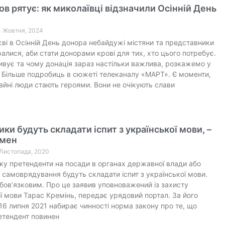
ов рятує: як миколаївці відзначили Осінній День
4 Жовтня, 2024
ві в Осінній День донора небайдужі містяни та представники
ралися, аби стати донорами крові для тих, хто цього потребує.
ивує та чому донація зараз настільки важлива, розкажемо у
. Більше подробиць в сюжеті телеканалу «МАРТ». Є моменти,
айні люди стають героями. Вони не очікують слави
ки будуть складати іспит з української мови, –
мен
 Листопада, 2020
оку претенденти на посади в органах державної влади або
 самоврядування будуть складати іспит з української мови.
обов’язковим. Про це заявив уповноважений із захисту
 мови Тарас Кремінь, передає урядовий портал. За його
16 липня 2021 набирає чинності норма закону про те, що
етендент повинен