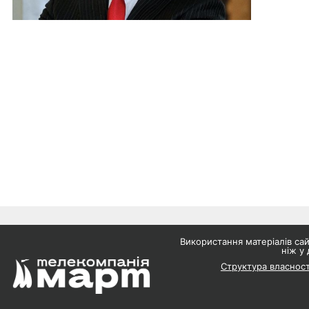
Використання матеріалів с
ніж у 
Структура власност