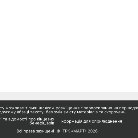
айту можливе тільки шляхом розміщення гіперпосилання на першод
другому абзаці тексту, без змін змісту матеріалів та скорочень.
і та відомості про кінцевих
Інформація для оприлюднення
бенефіціарів
Всі права захищені © ТРК «МАРТ» 2026