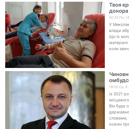
Твоя кр
донора
20:25 Пн, 1
У Миколає
влади зіб
Що їх мот
матеріалі
коли звич
Чиновни
омбудс
18:05 Ср, 4
Із 2021 р
місцевого
Він буде 
державної
словами, 
кожен пр