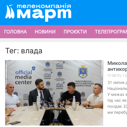
ГОЛОВНА
НОВИНИ
ПРОЄКТИ
ТЕЛЕПРОГРА
Тег: влада
Миколаї
антикор
17:56 Пт, 1
31 липня 
Національ
У межах в
під час я
посідає 2
ми переб