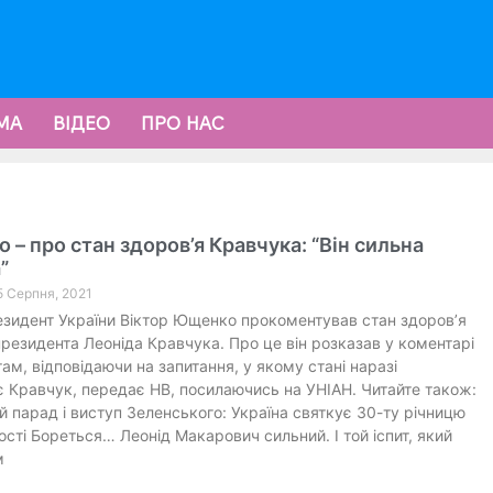
МА
ВІДЕО
ПРО НАС
– про стан здоров’я Кравчука: “Він сильна
”
5 Серпня, 2021
езидент України Віктор Ющенко прокоментував стан здоров’я
резидента Леоніда Кравчука. Про це він розказав у коментарі
ам, відповідаючи на запитання, у якому стані наразі
 Кравчук, передає НВ, посилаючись на УНІАН. Читайте також:
й парад і виступ Зеленського: Україна святкує 30-ту річницю
сті Бореться… Леонід Макарович сильний. І той іспит, який
м