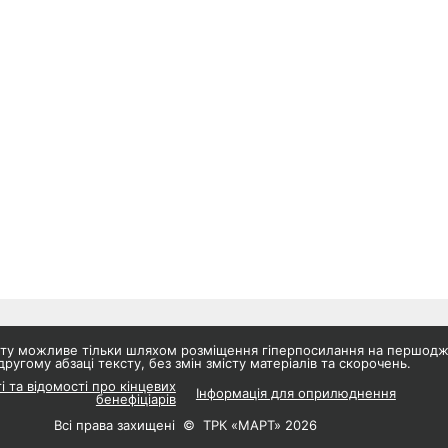
айту можливе тільки шляхом розміщення гіперпосилання на першод
другому абзаці тексту, без змін змісту матеріалів та скорочень.
і та відомості про кінцевих
Інформація для оприлюднення
бенефіціарів
Всі права захищені © ТРК «МАРТ» 2026