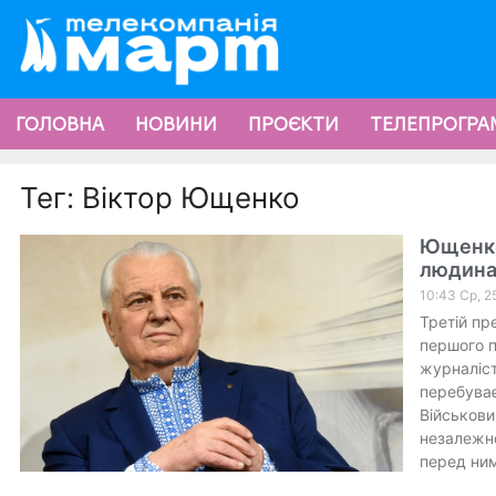
ГОЛОВНА
НОВИНИ
ПРОЄКТИ
ТЕЛЕПРОГРА
Тег: Віктор Ющенко
Ющенко 
людина
10:43 Ср, 2
Третій пр
першого п
журналіст
перебуває
Військови
незалежно
перед ни