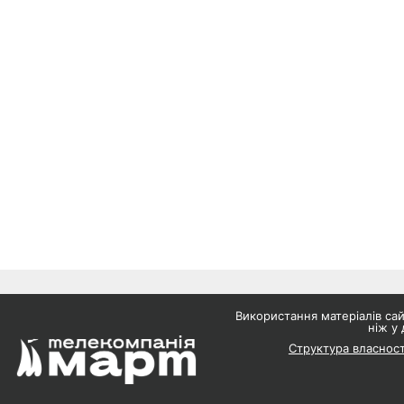
Використання матеріалів с
ніж у 
Структура власност