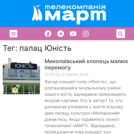
Тег: палац Юність
Миколаївський хлопець малює
перемогу
21:33 Ср, 2 Серпня, 2023
Фасад концерт-холу «Юність», що
розташований в Інгульському районі
нашого міста, віднедавна прикрашають
яскраві картини. Хто їх автор? Та, хто
допомагав втілювати у життя яскраву
ідею палацу культури «Молодіжний»
дізнаєтесь, якщо подивитесь сюжет
телекомпанії «МАРТ». Віднедавна,
проїжджаючи повз концерт-хол