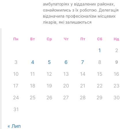
амбулаторіях у віддалених районах,
ознайомились з їх роботою. Делегація
відзначила професіоналізм місцевих
лікарів, які залишаються
Пн
Вт
Ср
Чт
Пт
Сб
Нд
1
2
3
4
5
6
7
8
9
10
11
12
13
14
15
16
17
18
19
20
21
22
23
24
25
26
27
28
29
30
31
« Лип