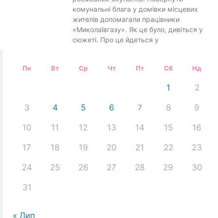
комунальні блага у домівки місцевих
жителів допомагали працівники
«Миколаївгазу». Як це було, дивіться у
сюжеті. Про це йдеться у
Пн
Вт
Ср
Чт
Пт
Сб
Нд
1
2
3
4
5
6
7
8
9
10
11
12
13
14
15
16
17
18
19
20
21
22
23
24
25
26
27
28
29
30
31
« Лип