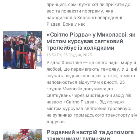
принципі, самі дуже хотіли приїхати до
вас та привезти програму, яка
народилася в Херсоні напередодні
Різдва. Вона у нас
«Світло Різдва» у Миколаєві: як
містом курсував святковий
тролейбус із колядками
16:56 Пт, 26 Грудня, 2025
Різдво Христове — це свято надії, миру й
любові, що перемагають темряву. У ці дні
звучать різдвяні колядки та пісні, а місто
наповнюється відчуттям єдності. 25
грудня Миколаїв долучився до
святкувань через мистецький захід під
назвою «Світло Різдва». Від полудня
містом курсував святковий тролейбус:
на зупинках громадського транспорту він
дарував
Різдвяний настрій та допомога
захисникам: вулицями