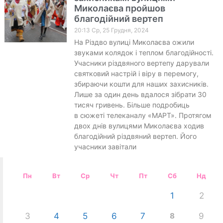
Миколаєва пройшов
благодійний вертеп
20:13 Ср, 25 Грудня, 2024
На Різдво вулиці Миколаєва ожили
звуками колядок і теплом благодійності.
Учасники різдвяного вертепу дарували
святковий настрій і віру в перемогу,
збираючи кошти для наших захисників.
Лише за один день вдалося зібрати 30
тисяч гривень. Більше подробиць
в сюжеті телеканалу «МАРТ». Протягом
двох днів вулицями Миколаєва ходив
благодійний різдвяний вертеп. Його
учасники завітали
Пн
Вт
Ср
Чт
Пт
Сб
Нд
1
2
3
4
5
6
7
8
9