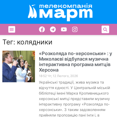
Тег: колядники
«Розколяда по-херсонськи» : у
Миколаєві відбулася музична
інтерактивна програма митців
Херсона
18:52 Чт, 12 Лютого, 2026
Українські традиції, жива музика та
відчуття єдності. У Центральній міській
бібліотеці імені Марка Кропивницького
херсонські митці представили музичну
інтерактивну програму «Розколяда по-
херсонськи». З таким задоволенням
прийняли пропозицію пані Інги і, в