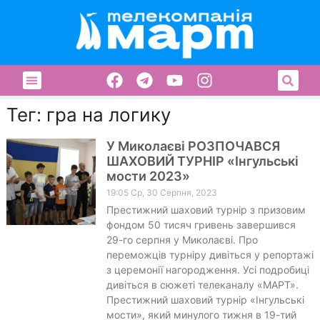
Тег: гра на логику
У Миколаєві РОЗПОЧАВСЯ
ШАХОВИЙ ТУРНІР «Інгульські
мости 2023»
19:05 Ср, 30 Серпня, 2023
Престижний шаховий турнір з призовим
фондом 50 тисяч гривень завершився
29-го серпня у Миколаєві. Про
переможців турніру дивіться у репортажі
з церемонії нагородження. Усі подробиці
дивіться в сюжеті телеканалу «МАРТ».
Престижний шаховий турнір «Інгульські
мости», який минулого тижня в 19-тий