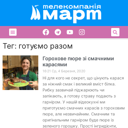
Тег: готуємо разом
Горохове пюре зі смачними
карасями
16:21 Ср, 4 Березня, 2020
Ні для кого не секрет, що цінують карася
за ніжний смак і великий вміст білка.
Рибку зазвичай піджарюють чи
запікають, а готову страву подають з
гарніром. У нашій відеокухні ми
приготуємо смачних карасів з гороховим
пюре, але незвичайним. Смачним та
оригінальним гарніром буде пюре із
зеленого горошку. Прості інгридієнти,